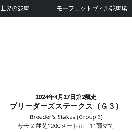
世界の競馬
モーフェットヴィル競馬場
2024年4月27日第2競走
ブリーダーズステークス（Ｇ３）
Breeder's Stakes (Group 3)
サラ２歳芝1200メートル 11頭立て