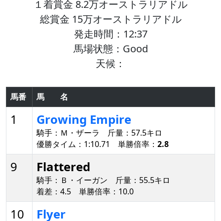
１着賞金 8.2万オーストラリアドル
総賞金 15万オーストラリアドル
発走時間：12:37
馬場状態：Good
天候：
馬番
馬 名
1
Growing Empire
騎手：Ｍ・ザーラ 斤量：57.5キロ
優勝タイム：1:10.71 単勝倍率：
2.8
9
Flattered
騎手：Ｂ・イーガン 斤量：55.5キロ
着差：4.5 単勝倍率：10.0
10
Flyer