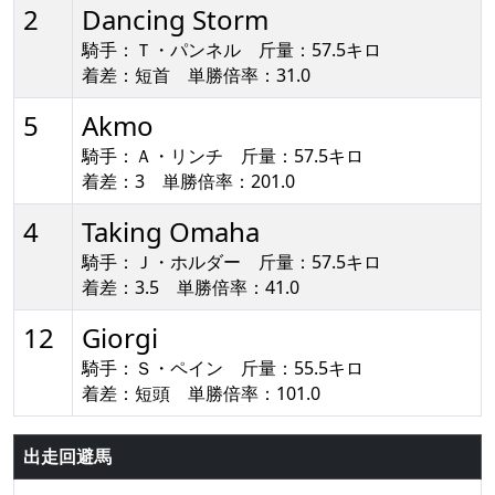
2
Dancing Storm
騎手：Ｔ・パンネル 斤量：57.5キロ
着差：短首 単勝倍率：31.0
5
Akmo
騎手：Ａ・リンチ 斤量：57.5キロ
着差：3 単勝倍率：201.0
4
Taking Omaha
騎手：Ｊ・ホルダー 斤量：57.5キロ
着差：3.5 単勝倍率：41.0
12
Giorgi
騎手：Ｓ・ペイン 斤量：55.5キロ
着差：短頭 単勝倍率：101.0
出走回避馬