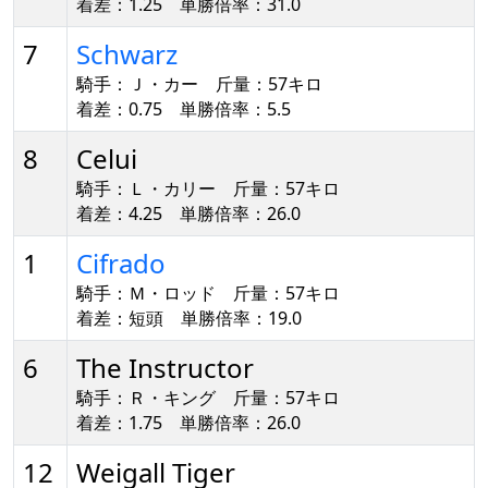
着差：1.25 単勝倍率：31.0
7
Schwarz
騎手：Ｊ・カー 斤量：57キロ
着差：0.75 単勝倍率：5.5
8
Celui
騎手：Ｌ・カリー 斤量：57キロ
着差：4.25 単勝倍率：26.0
1
Cifrado
騎手：Ｍ・ロッド 斤量：57キロ
着差：短頭 単勝倍率：19.0
6
The Instructor
騎手：Ｒ・キング 斤量：57キロ
着差：1.75 単勝倍率：26.0
12
Weigall Tiger