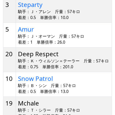
3
Steparty
騎手：Ｊ・アレン 斤量：57キロ
着差：0.5 単勝倍率：10.0
5
Amur
騎手：Ｊ・オーマン 斤量：57キロ
着差：1 単勝倍率：26.0
20
Deep Respect
騎手：Ｋ・ウィルソン＝テーラー 斤量：57キロ
着差：0.75 単勝倍率：201.0
10
Snow Patrol
騎手：Ｂ・シン 斤量：57キロ
着差：0.5 単勝倍率：13.0
19
Mchale
騎手：Ｔ・シラー 斤量：57キロ