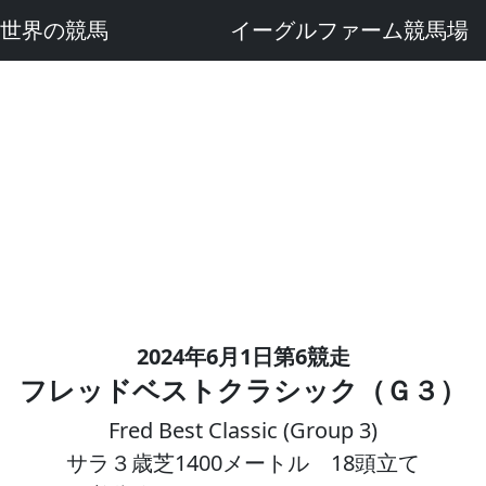
世界の競馬
イーグルファーム競馬場
2024年6月1日第6競走
フレッドベストクラシック（Ｇ３）
Fred Best Classic (Group 3)
サラ３歳芝1400メートル 18頭立て