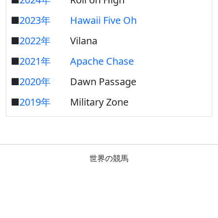
■
2023年
Hawaii Five Oh
■
2022年
Vilana
■
2021年
Apache Chase
■
2020年
Dawn Passage
■
2019年
Military Zone
世界の競馬