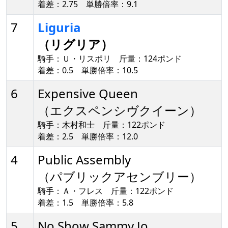
着差：2.75 単勝倍率：9.1
7
Liguria
（リグリア）
騎手：Ｕ・リスポリ 斤量：124ポンド
着差：0.5 単勝倍率：10.5
6
Expensive Queen
（エクスペンシヴクイーン）
騎手：木村和士 斤量：122ポンド
着差：2.5 単勝倍率：12.0
4
Public Assembly
（パブリックアセンブリー）
騎手：Ａ・フレス 斤量：122ポンド
着差：1.5 単勝倍率：5.8
5
No Show Sammy Jo