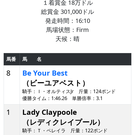
１着賞金 18万ドル
総賞金 301,000ドル
発走時間：16:10
馬場状態：Firm
天候：晴
馬番
馬 名
8
Be Your Best
（ビーユアベスト）
騎手：Ｉ・オルティスJr 斤量：124ポンド
優勝タイム：1:46.26 単勝倍率：3.1
1
Lady Claypoole
（レディクレイプール）
騎手：Ｔ・ペレイラ 斤量：122ポンド