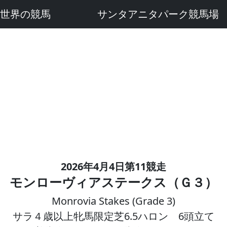
世界の競馬
サンタアニタパーク競馬場
2026年4月4日第11競走
モンローヴィアステークス（Ｇ３）
Monrovia Stakes (Grade 3)
サラ４歳以上牝馬限定芝6.5ハロン 6頭立て