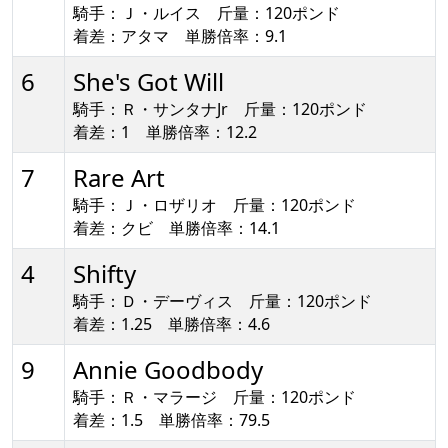
騎手：Ｊ・ルイス 斤量：120ポンド
着差：アタマ 単勝倍率：9.1
6
She's Got Will
騎手：Ｒ・サンタナJr 斤量：120ポンド
着差：1 単勝倍率：12.2
7
Rare Art
騎手：Ｊ・ロザリオ 斤量：120ポンド
着差：クビ 単勝倍率：14.1
4
Shifty
騎手：Ｄ・デーヴィス 斤量：120ポンド
着差：1.25 単勝倍率：4.6
9
Annie Goodbody
騎手：Ｒ・マラージ 斤量：120ポンド
着差：1.5 単勝倍率：79.5