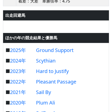
着差：大差 単勝倍率：4.75
出走回避馬
ほかの年の競走結果と優勝馬
■
2025年
Ground Support
■
2024年
Scythian
■
2023年
Hard to Justify
■
2022年
Pleasant Passage
■
2021年
Sail By
■
2020年
Plum Ali