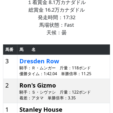
１着賞金 8.1万カナダドル
総賞金 16.2万カナダドル
発走時間：17:32
馬場状態：Fast
天候：曇
馬番
馬 名
3
Dresden Row
騎手：Ｒ・ムンガー 斤量：118ポンド
優勝タイム：1:42.04 単勝倍率：11.25
2
Ron's Gizmo
騎手：Ｓ・シヴァシ 斤量：122ポンド
着差：アタマ 単勝倍率：3.35
1
Stanley House