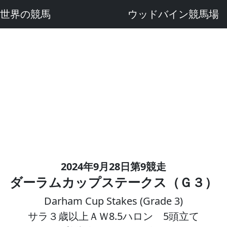
世界の競馬
ウッドバイン競馬場
2024年9月28日第9競走
ダーラムカップステークス（Ｇ３）
Darham Cup Stakes (Grade 3)
サラ３歳以上ＡＷ8.5ハロン 5頭立て