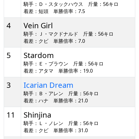
騎手：Ｄ・スタックハウス 斤量：56キロ
着差：短頭 単勝倍率：7.5
4
Vein Girl
騎手：Ｊ・マクドナルド 斤量：56キロ
着差：クビ 単勝倍率：7.0
5
Stardom
騎手：Ｅ・ブラウン 斤量：56キロ
着差：アタマ 単勝倍率：19.0
3
Icarian Dream
騎手：Ｂ・アレン 斤量：56キロ
着差：ハナ 単勝倍率：21.0
11
Shinjina
騎手：Ｌ・ノレン 斤量：56キロ
着差：クビ 単勝倍率：31.0