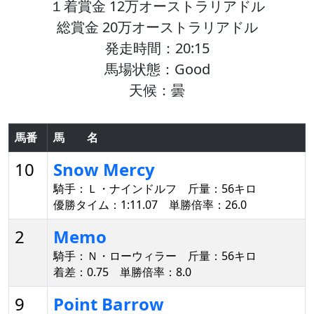
１着賞金 12万オーストラリアドル
総賞金 20万オーストラリアドル
発走時間：20:15
馬場状態：Good
天候：曇
馬番
馬 名
10
Snow Mercy
騎手：Ｌ・ナインドルフ 斤量：56キロ
優勝タイム：1:11.07 単勝倍率：26.0
2
Memo
騎手：Ｎ・ローウィラー 斤量：56キロ
着差：0.75 単勝倍率：8.0
9
Point Barrow