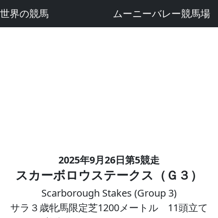
世界の競馬
ムーニーバレー競馬場
2025年9月26日第5競走
スカーボロウステークス（Ｇ３）
Scarborough Stakes (Group 3)
サラ３歳牝馬限定芝1200メートル 11頭立て