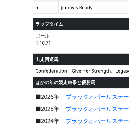
6
Jimmy's Ready
ラップタイム
ゴール
1:10.71
出走回避馬
Confederation、Give Her Strength、Legas
ほかの年の競走結果と優勝馬
■2026年
ブラックオパールステー
■2025年
ブラックオパールステー
■2024年
ブラックオパールステー