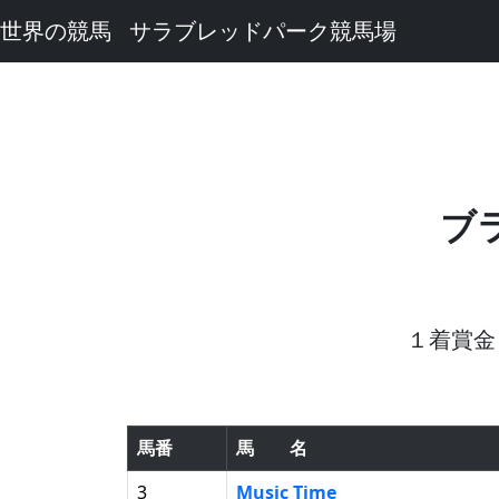
世界の競馬
サラブレッドパーク競馬場
ブ
１着賞金
馬番
馬 名
3
Music Time