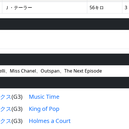
Ｊ・テーラー
56キロ
3
elli、Miss Chanel、Outspan、The Next Episode
クス
(G3)
Music Time
クス
(G3)
King of Pop
クス
(G3)
Holmes a Court