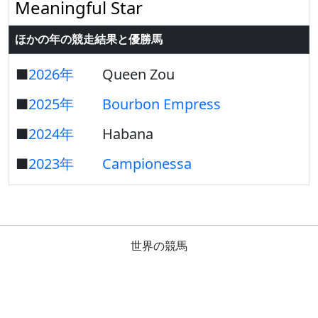
Meaningful Star
ほかの年の競走結果と優勝馬
■
2026年
Queen Zou
■
2025年
Bourbon Empress
■
2024年
Habana
■
2023年
Campionessa
世界の競馬