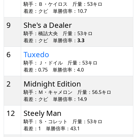
騎手：Ｂ・ケイロス 斤量：53キロ
着差：クビ 単勝倍率：10.7
9
She's a Dealer
騎手：橋詰大央 斤量：53キロ
着差：クビ 単勝倍率：
3.3
6
Tuxedo
騎手：Ｊ・ドイル 斤量：53キロ
着差：0.75 単勝倍率：4.0
2
Midnight Edition
騎手：Ｍ・キャメロン 斤量：56.5キロ
着差：クビ 単勝倍率：14.9
12
Steely Man
騎手：Ｓ・コレット 斤量：53キロ
着差：1 単勝倍率：43.1