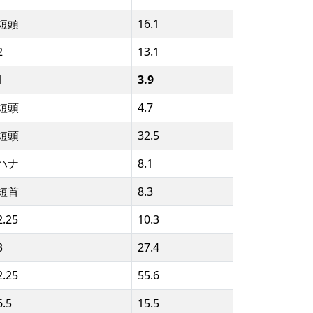
短頭
16.1
2
13.1
1
3.9
短頭
4.7
短頭
32.5
ハナ
8.1
短首
8.3
2.25
10.3
3
27.4
2.25
55.6
6.5
15.5