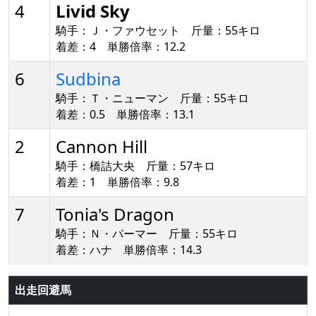
4
Livid Sky
騎手：Ｊ・ファウセット 斤量：55キロ
着差：4 単勝倍率：12.2
6
Sudbina
騎手：Ｔ・ニューマン 斤量：55キロ
着差：0.5 単勝倍率：13.1
2
Cannon Hill
騎手：橋詰大央 斤量：57キロ
着差：1 単勝倍率：9.8
7
Tonia's Dragon
騎手：Ｎ・パーマー 斤量：55キロ
着差：ハナ 単勝倍率：14.3
出走回避馬