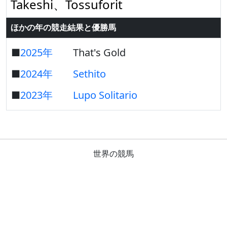
Takeshi、Tossuforit
ほかの年の競走結果と優勝馬
■
2025年
That's Gold
■
2024年
Sethito
■
2023年
Lupo Solitario
世界の競馬