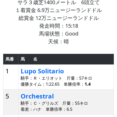
サラ３歳芝1400メートル 6頭立て
１着賞金 6.9万ニュージーランドドル
総賞金 12万ニュージーランドドル
発走時間：15:18
馬場状態：Good
天候：晴
馬番
馬 名
1
Lupo Solitario
騎手：Ｒ・エリオット 斤量：57キロ
優勝タイム：1:22.65 単勝倍率：
1.4
5
Orchestral
騎手：Ｃ・グリルズ 斤量：55キロ
着差：ハナ 単勝倍率：6.5