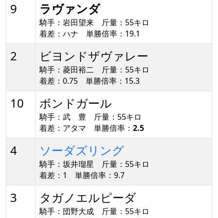
9
ラヴァンダ
騎手：岩田望来 斤量：55キロ
着差：ハナ 単勝倍率：19.1
2
ビヨンドザヴァレー
騎手：菱田裕二 斤量：55キロ
着差：0.75 単勝倍率：15.3
10
ボンドガール
騎手：武 豊 斤量：55キロ
着差：アタマ 単勝倍率：
2.5
4
ソーダズリング
騎手：坂井瑠星 斤量：55キロ
着差：1 単勝倍率：9.7
3
タガノエルピーダ
騎手：団野大成 斤量：55キロ