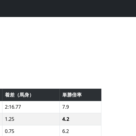
着差（馬身）
単勝倍率
2:16.77
7.9
1.25
4.2
0.75
6.2