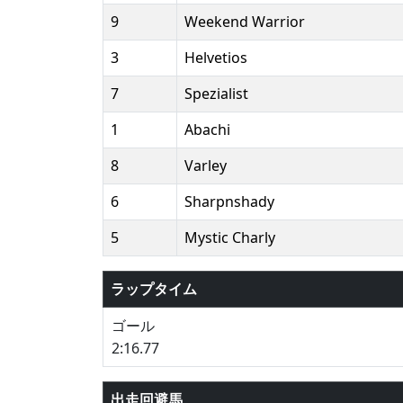
9
Weekend Warrior
3
Helvetios
7
Spezialist
1
Abachi
8
Varley
6
Sharpnshady
5
Mystic Charly
ラップタイム
ゴール
2:16.77
出走回避馬