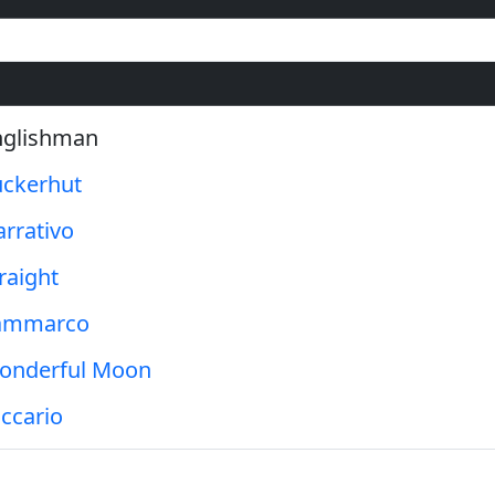
lishman
uckerhut
rrativo
raight
ammarco
onderful Moon
ccario