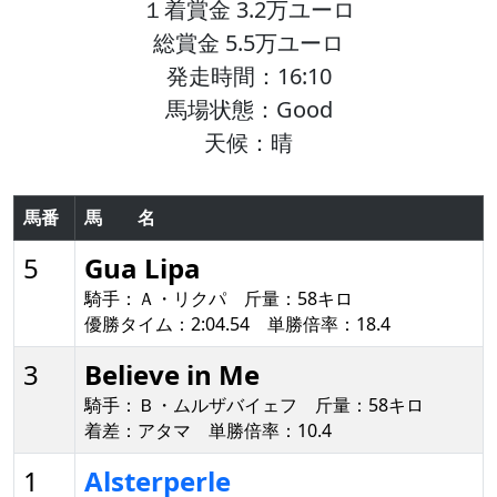
１着賞金 3.2万ユーロ
総賞金 5.5万ユーロ
発走時間：16:10
馬場状態：Good
天候：晴
馬番
馬 名
5
Gua Lipa
騎手：Ａ・リクパ 斤量：58キロ
優勝タイム：2:04.54 単勝倍率：18.4
3
Believe in Me
騎手：Ｂ・ムルザバイェフ 斤量：58キロ
着差：アタマ 単勝倍率：10.4
1
Alsterperle