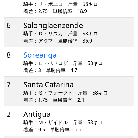
騎手：Ｊ・ボユコ 斤量：58キロ
着差：2.75 単勝倍率：18.9
6
Salonglaenzende
騎手：Ｄ・リスカ 斤量：58キロ
着差：アタマ 単勝倍率：36.0
8
Soreanga
騎手：Ｅ・ペドロザ 斤量：58キロ
着差：3 単勝倍率：4.7
7
Santa Catarina
騎手：Ｓ・フォークト 斤量：58キロ
着差：1.75 単勝倍率：
2.1
2
Antigua
騎手：Ｍ・ザイドル 斤量：58キロ
着差：0.5 単勝倍率：6.6