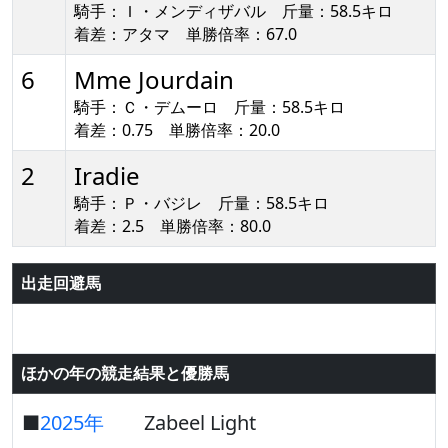
騎手：Ｉ・メンディザバル 斤量：58.5キロ
着差：アタマ 単勝倍率：67.0
6
Mme Jourdain
騎手：Ｃ・デムーロ 斤量：58.5キロ
着差：0.75 単勝倍率：20.0
2
Iradie
騎手：Ｐ・バジレ 斤量：58.5キロ
着差：2.5 単勝倍率：80.0
出走回避馬
ほかの年の競走結果と優勝馬
■
2025年
Zabeel Light