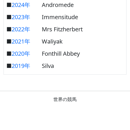
■
2024年
Andromede
■
2023年
Immensitude
■
2022年
Mrs Fitzherbert
■
2021年
Waliyak
■
2020年
Fonthill Abbey
■
2019年
Silva
世界の競馬