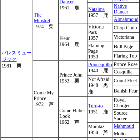
Dancer
Native
1961 鹿
Natalma
Dancer
The
1957 鹿
Almahmoud
Minstrel
1974 栗
Victoria
Chop Chop
Park
Victoriana
1957
Fleur
1964 鹿
Flaming
Bull Page
Page
パレスミュー
Flaring Top
1959
ジック
Prince Rose
Princequillo
1981 栗
1940 鹿
Cosquilla
Prince John
Not Afraid
Count Fleet
1953 栗
1948 黒
Banish Fear
鹿
Come My
Prince
Royal
1972 芦
Charger
Turn-to
Come Hither
1951 鹿
Source
Look
Sucree
1962 芦
Mahmoud
Mumtaz
1954 芦
Motto