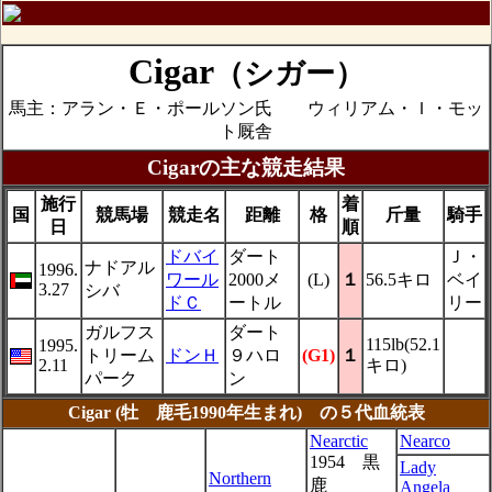
Cigar
（シガー）
馬主：アラン・Ｅ・ポールソン氏 ウィリアム・Ｉ・モッ
ト厩舎
Cigarの主な競走結果
施行
着
国
競馬場
競走名
距離
格
斤量
騎手
日
順
ドバイ
ダート
Ｊ・
ナドアル
1996.
ワール
2000メ
(L)
１
56.5キロ
ベイ
3.27
シバ
ドＣ
ートル
リー
ガルフス
ダート
115lb(52.1
1995.
トリーム
ドンＨ
９ハロ
(G1)
１
2.11
キロ)
パーク
ン
Cigar (牡 鹿毛1990年生まれ) の５代血統表
Nearctic
Nearco
1954 黒
Lady
Northern
鹿
Angela