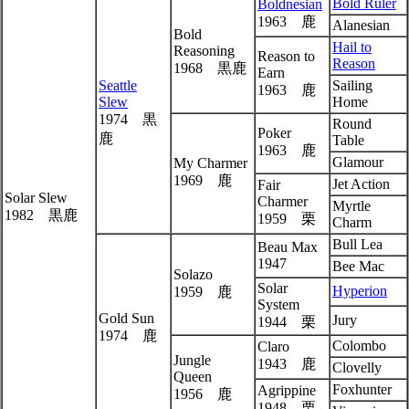
Bold Ruler
Boldnesian
1963 鹿
Alanesian
Bold
Hail to
Reasoning
Reason to
Reason
1968 黒鹿
Earn
Seattle
Sailing
1963 鹿
Slew
Home
1974 黒
Round
Poker
鹿
Table
1963 鹿
Glamour
My Charmer
1969 鹿
Jet Action
Fair
Solar Slew
Charmer
Myrtle
1982 黒鹿
1959 栗
Charm
Bull Lea
Beau Max
1947
Bee Mac
Solazo
Solar
Hyperion
1959 鹿
System
Gold Sun
Jury
1944 栗
1974 鹿
Colombo
Claro
Jungle
1943 鹿
Clovelly
Queen
Foxhunter
Agrippine
1956 鹿
1948 栗