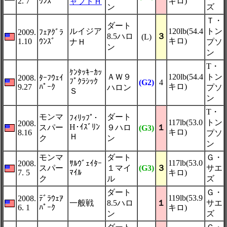
2. 7
ｳﾝｽﾞ
キロ)
ャフトＨ
ン
ズ
Ｔ・
ダート
ルイジア
120lb(54.4
トン
2009.
ﾌｪｱｸﾞﾗ
8.5ハロ
３
(L)
キロ)
1.10
ｳﾝｽﾞ
ナＨ
プソ
ン
ン
T・
ｹﾝﾀｯｷｰｶｯ
ＡＷ９
120lb(54.4
トン
2008.
ﾀｰﾌｳｪｲ
ﾌﾟｸﾗｼｯｸ
(G2)
4
キロ)
9.27
ﾊﾟｰｸ
ハロン
プソ
Ｓ
ン
T・
モンマ
ダート
ﾌｨﾘｯﾌﾟ･
117lb(53.0
トン
2008.
H･ｲｽﾞﾘﾝ
スパー
９ハロ
１
(G3)
キロ)
8.16
プソ
Ｈ
ク
ン
ン
モンマ
ダート
Ｇ・
117lb(53.0
2008.
ｻﾙｳﾞｪｲﾀｰ
スパー
１マイ
(G3)
３
サエ
7. 5
ﾏｲﾙ
キロ)
ク
ル
ズ
ダート
Ｇ・
119lb(53.9
2008.
ﾃﾞﾗｳｪｱ
一般戦
8.5ハロ
１
サエ
6. 1
ﾊﾟｰｸ
キロ)
ン
ズ