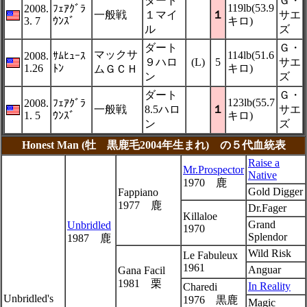
ダート
Ｇ・
119lb(53.9
2008.
ﾌｪｱｸﾞﾗ
一般戦
１マイ
１
サエ
3. 7
ｳﾝｽﾞ
キロ)
ル
ズ
ダート
Ｇ・
マックサ
114lb(51.6
2008.
ｻﾑﾋｭｰｽ
９ハロ
(L)
5
サエ
1.26
ﾄﾝ
キロ)
ムＧＣＨ
ン
ズ
ダート
Ｇ・
123lb(55.7
2008.
ﾌｪｱｸﾞﾗ
一般戦
8.5ハロ
１
サエ
1. 5
ｳﾝｽﾞ
キロ)
ン
ズ
Honest Man (牡 黒鹿毛2004年生まれ) の５代血統表
Raise a
Mr.Prospector
Native
1970 鹿
Gold Digger
Fappiano
1977 鹿
Dr.Fager
Killaloe
Grand
Unbridled
1970
Splendor
1987 鹿
Wild Risk
Le Fabuleux
1961
Anguar
Gana Facil
1981 栗
In Reality
Charedi
Unbridled's
1976 黒鹿
Magic