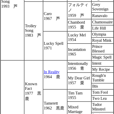
Song
Grey
フォルティ
1993 芦
Sovereign
ノ
Caro
1959 芦
Ranavalo
1967 芦
Chamossaire
Chambord
Trolley
1955 栗
Life Hill
Song
Olympia
Lucky Mel
1983 芦
1954
Royal Mink
Lucky Spell
Prince
1971
Incantation
Blessed
1965
Magic Spell
Intent
Intentionally
1956 青
My Recipe
In Reality
Rough'n
1964 鹿
My Dear Girl
Tumble
1957 栗
Known
Iltis
Fact
Tom Fool
Tim Tam
1977 黒
1955
Two Lea
鹿
Tamerett
Tudor
Mixed
1962 黒鹿
Minstrel
Marriage