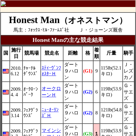
Honest Man
（オネストマン）
馬主：ﾌｫｯｸｽ･ﾋﾙ･ﾌｧｰﾑｽﾞ社 Ｊ・ジョーンズ厩舎
Honest Manの主な競走結果
施行
着
国
競馬場
競走名
距離
格
斤量
騎手
日
順
ダート
Ｊ・
ｽﾃｨｰｳﾞﾝﾌ
115lb(52.1
2010.
ﾁｬｰﾁﾙ
９ハロ
(G1)
9
レズ
6.12
ﾀﾞｳﾝｽﾞ
ｫｽﾀｰＨ
キロ)
ン
カノ
ダート
Ｇ・
オークロ
119lb(53.9
2009.
ｵｰｸﾛｰﾝ
９ハロ
(G2)
6
サエ
4. 4
ﾊﾟｰｸ
キロ)
ーンＨ
ン
ズ
ダート
Ｇ・
ﾆｭｰｵｰﾘﾝ
121lb(54.8
2009.
ﾌｪｱｸﾞﾗ
９ハロ
(G2)
8
サエ
3.14
ｳﾝｽﾞ
ｽﾞＨ
キロ)
ン
ズ
ダート
Ｇ・
マインシ
119lb(53.9
2009.
ﾌｪｱｸﾞﾗ
９ハロ
(G3)
１
サエ