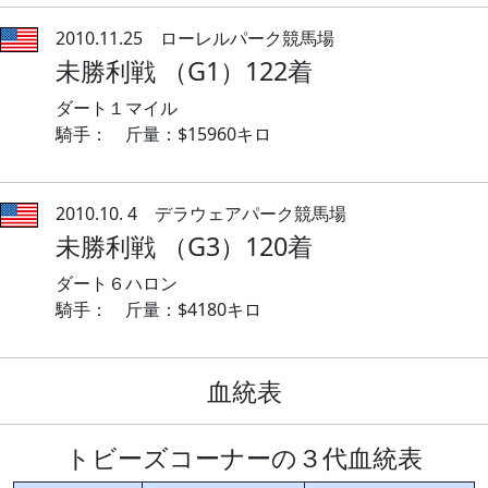
2010.11.25 ローレルパーク競馬場
未勝利戦 （G1）122着
ダート１マイル
騎手： 斤量：$15960キロ
2010.10. 4 デラウェアパーク競馬場
未勝利戦 （G3）120着
ダート６ハロン
騎手： 斤量：$4180キロ
血統表
トビーズコーナーの３代血統表