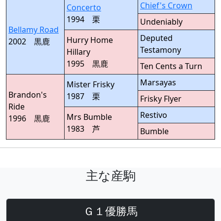
Chief's Crown
Concerto
1994 栗
Undeniably
Bellamy Road
Deputed
Hurry Home
2002 黒鹿
Testamony
Hillary
1995 黒鹿
Ten Cents a Turn
Marsayas
Mister Frisky
Brandon's
1987 栗
Frisky Flyer
Ride
Restivo
Mrs Bumble
1996 黒鹿
1983 芦
Bumble
主な産駒
Ｇ１優勝馬