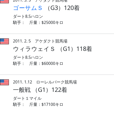
2011. 3. 5 アケダクト競馬場
ゴーサムＳ
（G3）120着
ダート8.5ハロン
騎手： 斤量：$25000キロ
2011. 2. 5 アケダクト競馬場
ウィラウェイＳ （G1）118着
ダート8.5ハロン
騎手： 斤量：$60000キロ
2011. 1.12 ローレルパーク競馬場
一般戦 （G1）122着
ダート１マイル
騎手： 斤量：$17100キロ