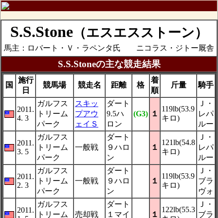
S.S.Stone
（エスエスストーン）
馬主：ロバート・Ｖ・ラペンタ氏 ニコラス・ジトー厩舎
S.S.Stoneの主な競走結果
施行
着
国
競馬場
競走名
距離
格
斤量
騎手
日
順
ガルフス
スキッ
ダート
Ｊ・
119lb(53.9
2011.
トリーム
プアウ
9.5ハ
(G3)
１
レパ
4. 3
キロ)
パーク
ェイＳ
ロン
ルー
ガルフス
ダート
Ｊ・
121lb(54.8
2011.
トリーム
一般戦
９ハロ
１
レパ
3. 5
キロ)
パーク
ン
ルー
ガルフス
ダート
Ｊ・
119lb(53.9
2011.
トリーム
一般戦
９ハロ
１
ブラ
2. 3
キロ)
パーク
ン
ヴォ
ガルフス
ダート
Ｊ・
122lb(55.3
2011.
トリーム
売却戦
１マイ
１
ブラ