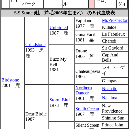
1. 5
キロ)
パーク
ル
ヴォ
S.S.Stone (牡 芦毛2006年生まれ) の５代血統表
Mr.Prospector
Fappiano
1977 鹿
Killaloe
Unbridled
1987 鹿
Le Fabuleux
Gana Facil
1981 栗
Charedi
Grindstone
Sir Gaylord
1993 黒
Drone
Cap And
鹿
1966 芦
Buzz My
Bells
Bell
シャトーゲ
1981
Chateaupavia
イ
1966
Birdstone
Glenpavia
2001 鹿
Northern
Nearctic
Dancer
Natalma
1961 鹿
Storm Bird
1978 鹿
New
South Ocean
Providence
Dear Birdie
1967 鹿
Shining Sun
1987
Prince John
Silent Screen