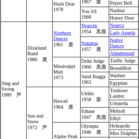
1967 栗
Prayer Bell
Hush Dear
1978
Nashua
You All
1968
Honey Dear
Nearco
Nearctic
1954 黒鹿
Lady Angela
Northern
Dancer
Native
Natalma
1961 鹿
Dancer
Dixieland
1957 鹿
Almahmoud
Band
1980 鹿
Traffic Judge
Delta Judge
Mississippi
1960 黒鹿
Beautillion
Mud
Warfare
Sand Buggy
1973
1963
Egyptian
Sing and
Swing
Toulouse
Utrillo
1989 芦
Lautrec
1958 栗
Hawaii
Urbinella
1964 鹿
Mehrali
Ethane
Sun and
1947 黒鹿
Ethyl
Snow
Heliopolis
Olympia
1972 芦
1946 鹿
Miss Dolphin
Alpine Peak