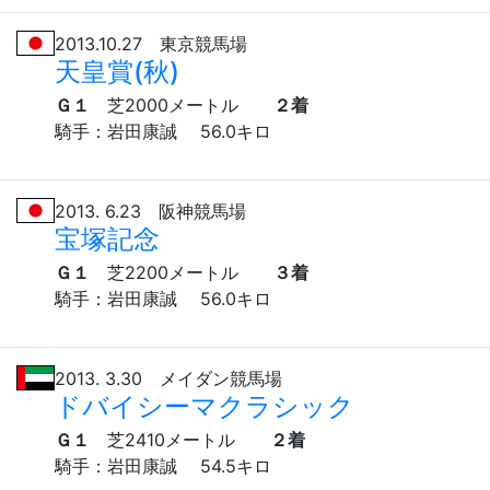
2013.10.27 東京競馬場
天皇賞(秋)
Ｇ１
芝2000メートル
２着
騎手：岩田康誠 56.0キロ
2013. 6.23 阪神競馬場
宝塚記念
Ｇ１
芝2200メートル
３着
騎手：岩田康誠 56.0キロ
2013. 3.30 メイダン競馬場
ドバイシーマクラシック
Ｇ１
芝2410メートル
２着
騎手：岩田康誠 54.5キロ