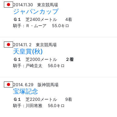
2014.11.30 東京競馬場
ジャパンカップ
Ｇ１
芝2400メートル 4着
騎手：Ｒ・ムーア 55.0キロ
2014.11. 2 東京競馬場
天皇賞(秋)
Ｇ１
芝2000メートル
２着
騎手：戸崎圭太 56.0キロ
2014. 6.29 阪神競馬場
宝塚記念
Ｇ１
芝2200メートル 9着
騎手：川田将雅 56.0キロ