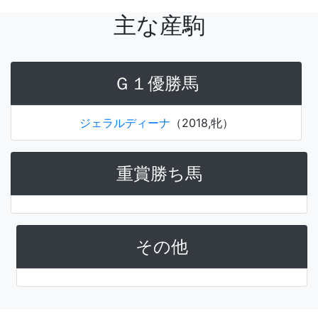
主な産駒
Ｇ１優勝馬
ジェラルディーナ
（2018,牝）
重賞勝ち馬
その他