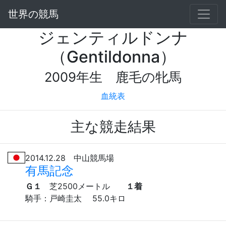
世界の競馬
ジェンティルドンナ
（Gentildonna）
2009年生 鹿毛の牝馬
血統表
主な競走結果
2014.12.28 中山競馬場
有馬記念
Ｇ１
芝2500メートル
１着
騎手：戸崎圭太 55.0キロ