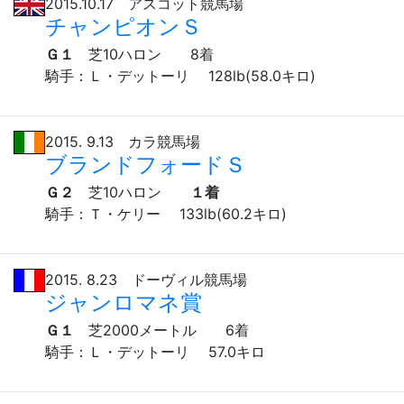
2015.10.17 アスコット競馬場
チャンピオンＳ
Ｇ１
芝10ハロン 8着
騎手：Ｌ・デットーリ 128lb(58.0キロ)
2015. 9.13 カラ競馬場
ブランドフォードＳ
Ｇ２
芝10ハロン
１着
騎手：Ｔ・ケリー 133lb(60.2キロ)
2015. 8.23 ドーヴィル競馬場
ジャンロマネ賞
Ｇ１
芝2000メートル 6着
騎手：Ｌ・デットーリ 57.0キロ