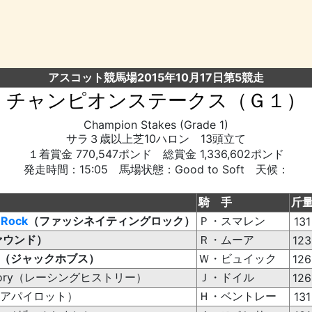
アスコット競馬場2015年10月17日第5競走
チャンピオンステークス（Ｇ１）
Champion Stakes (Grade 1)
サラ３歳以上芝10ハロン 13頭立て
１着賞金 770,547ポンド 総賞金 1,336,602ポンド
発走時間：15:05 馬場状態：Good to Soft 天候：
騎 手
斤
 Rock
（ファッシネイティングロック）
Ｐ・スマレン
131
ァウンド）
Ｒ・ムーア
123
（ジャックホブス）
Ｗ・ビュイック
126
History（レーシングヒストリー）
Ｊ・ドイル
126
アパイロット）
Ｈ・ベントレー
131