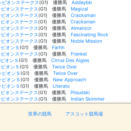
ンピオンステークス
(G1) 優勝馬
Addeybb
ンピオンステークス
(G1) 優勝馬
Magical
ンピオンステークス
(G1) 優勝馬
Cracksman
ンピオンステークス
(G1) 優勝馬
Cracksman
ンピオンステークス
(G1) 優勝馬
Almanzor
ンピオンステークス
(G1) 優勝馬
Fascinating Rock
ンピオンステークス
(G1) 優勝馬
Noble Mission
ンピオンＳ
(G1) 優勝馬
Farhh
ンピオンステークス
(G1) 優勝馬
Frankel
ピオンＳ
(G1) 優勝馬
Cirrus Des Aigles
ンピオンＳ
(G1) 優勝馬
Twice Over
ンピオンＳ
(G1) 優勝馬
Twice Over
ンピオンＳ
(G1) 優勝馬
New Approach
ンピオンＳ
(G1) 優勝馬
Literato
ンピオンステークス
(G1) 優勝馬
Pilsudski
ンピオンステークス
(G1) 優勝馬
Indian Skimmer
世界の競馬
アスコット競馬場