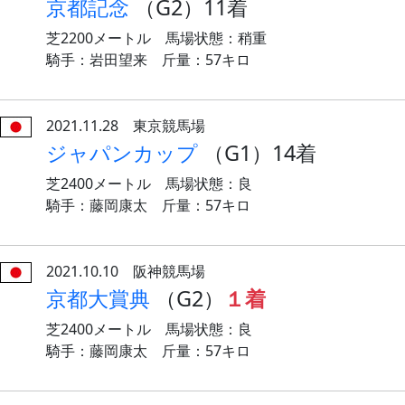
京都記念
（G2）11着
芝2200メートル 馬場状態：稍重
騎手：岩田望来 斤量：57キロ
2021.11.28 東京競馬場
ジャパンカップ
（G1）14着
芝2400メートル 馬場状態：良
騎手：藤岡康太 斤量：57キロ
2021.10.10 阪神競馬場
京都大賞典
（G2）
１着
芝2400メートル 馬場状態：良
騎手：藤岡康太 斤量：57キロ