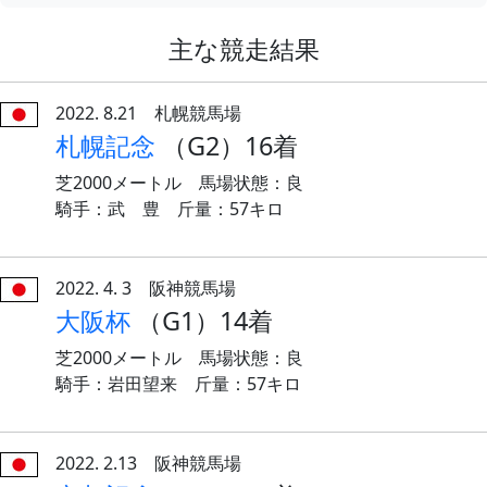
主な競走結果
2022. 8.21 札幌競馬場
札幌記念
（G2）16着
芝2000メートル 馬場状態：良
騎手：武 豊 斤量：57キロ
2022. 4. 3 阪神競馬場
大阪杯
（G1）14着
芝2000メートル 馬場状態：良
騎手：岩田望来 斤量：57キロ
2022. 2.13 阪神競馬場