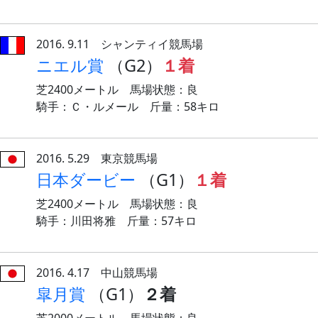
2016. 9.11 シャンティイ競馬場
ニエル賞
（G2）
１着
芝2400メートル 馬場状態：良
騎手：Ｃ・ルメール 斤量：58キロ
2016. 5.29 東京競馬場
日本ダービー
（G1）
１着
芝2400メートル 馬場状態：良
騎手：川田将雅 斤量：57キロ
2016. 4.17 中山競馬場
皐月賞
（G1）
２着