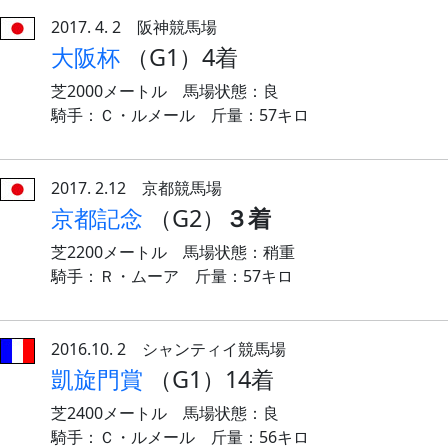
2017. 4. 2 阪神競馬場
大阪杯
（G1）4着
芝2000メートル 馬場状態：良
騎手：Ｃ・ルメール 斤量：57キロ
2017. 2.12 京都競馬場
京都記念
（G2）
３着
芝2200メートル 馬場状態：稍重
騎手：Ｒ・ムーア 斤量：57キロ
2016.10. 2 シャンティイ競馬場
凱旋門賞
（G1）14着
芝2400メートル 馬場状態：良
騎手：Ｃ・ルメール 斤量：56キロ