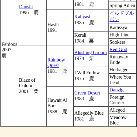
1981 鹿
Spring Adieu
Dansili
1996 鹿
イルドブル
Kahyasi
ボン
1985 鹿
Hasili
Kadissya
1991
High Line
Kerali
1984 栗
Sookera
Ferdoos
Red God
2007
Blushing Groom
鹿
Runaway
1974 栗
Rainbow
Bride
Quest
Herbager
1981 鹿
I Will Follow
Where You
1975 鹿
Blaze of
Lead
Colour
Danzig
2001 栗
Green Desert
Foreign
1983 鹿
Hawait Al
Courier
Barr
Alleged
1988 鹿
Allegedly Blue
Meadow
1981 鹿
Blue