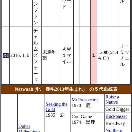
ヤー
ル
ン
ド
プ
ト
ン
チ
ェ
ル
Ｊ・
ム
ＡＷ
未勝利
ミッ
120lb(54.4
2016. 1. 6
ズ
１マ
１
キロ)
戦
チェ
フ
イル
ル
ォ
ー
ド
Nezwaah (牝 鹿毛2013年生まれ) の５代血統表
Raise a
Mr.Prospector
Native
Seeking the
1970 鹿
Gold Digger
Gold
1985 鹿
Buckpasser
Con Game
1974 黒鹿
Broadway
Dubai
Northern
Millennium