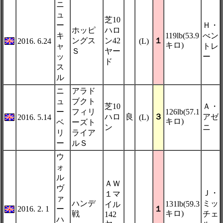
ニ
ュ
芝10
ー
Ｈ・
ホッピ
ハロ
キ
119lb(53.9
べン
ングス
ン42
１
2016. 6.24
(L)
キロ)
ャ
トレ
Ｓ
ヤー
ッ
ー
ド
ス
ル
ニ
アラド
ュ
ブクト
芝10
Ａ・
ー
フィリ
126lb(57.1
ハロ
良
３
アゼ
2016. 5.14
(L)
キロ)
ベ
ーズト
ン
ニ
リ
ライア
ー
ルＳ
ウ
ォ
ル
ＡＷ
ヴ
Ｊ・
１マ
ァ
ハンデ
ミッ
131lb(59.3
イル
2016. 2. 1
ー
１
キロ)
戦
チェ
142
ハ