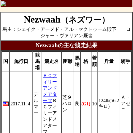
Nezwaah
（ネズワー）
馬主：シェイク・アーメド・アル・マクトゥーム殿下 ロ
ジャー・ヴァリアン厩舎
Nezwaahの主な競走結果
競
馬
着
国
施行日
馬
競走名
距離
格
斤量
騎手
場
順
場
ＢＣフ
ィリー
アンド
デ
メアタ
芝９
Ａ・
ル
ーフ
Ｂ
124lb(56.2
ハロ
良
アゼ
2017.11. 4
(G1)
10
キロ)
マ
Ｃフィ
ン
ニ
ー
リーア
ンドメ
アター
フ