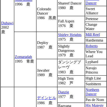
Dancer
Shareef Dancer
1996 鹿
1980 鹿
Sweet
Colorado
Alliance
Dancer
1986 黒鹿
Pretense
Fall Aspen
Dubawi
Change
1976 栗
2002
Water
鹿
Mill Reef
Shirley Heights
1975 鹿
Hardiemma
Deploy
Roberto
Slightly
1987 鹿
Dangerous
Where You
1979 鹿
Lead
Zomaradah
1995 青鹿
Lyphard
ダンシングブ
レーヴ
Navajo
Jawaher
1983 鹿
Princess
1989 鹿
High Line
High Tern
1982 芦
Sunbittern
Northern
Danzig
Dancer
1977 鹿
デインヒル
Pas de Nom
1986 鹿
His Majesty
Razyana