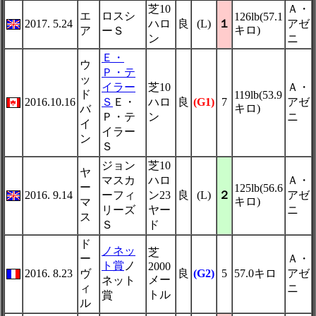
芝10
Ａ・
エ
ロスシ
126lb(57.1
2017. 5.24
ハロ
良
(L)
１
アゼ
キロ)
ア
ーＳ
ン
ニ
Ｅ・
ウ
Ｐ・テ
ッ
イラー
芝10
Ａ・
ド
119lb(53.9
2016.10.16
Ｓ
Ｅ・
ハロ
良
(G1)
7
アゼ
キロ)
バ
Ｐ・テ
ン
ニ
イ
イラー
ン
Ｓ
ジョン
芝10
ヤ
マスカ
ハロ
Ａ・
ー
125lb(56.6
2016. 9.14
ーフィ
ン23
良
(L)
２
アゼ
キロ)
マ
リーズ
ヤー
ニ
ス
Ｓ
ド
ド
ノネッ
芝
ー
Ａ・
ト賞
ノ
2000
2016. 8.23
ヴ
良
(G2)
5
57.0キロ
アゼ
メー
ネット
ィ
ニ
トル
賞
ル