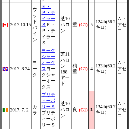
Ｅ・
ウ
Ｐ・テ
ッ
イラー
芝10
Ａ・
ド
124lb(56.2
2017.10.15
Ｓ
Ｅ・
ハロ
重
(G1)
5
アゼ
キロ)
バ
Ｐ・テ
ン
ニ
イ
イラー
ン
Ｓ
ヨーク
芝11
シャー
ハロ
ヨ
オーク
Ａ・
稍
133lb(60.2
ン
2017. 8.24
ー
ス
ヨー
(G1)
4
アゼ
キロ)
重
188
ク
クシャ
ニ
ヤー
ーオー
ド
クス
プリテ
ィーポ
芝10
Ａ・
カ
リーＳ
134lb(60.7
ハロ
良
１
アゼ
2017. 7. 2
(G1)
キロ)
ラ
プリテ
ン
ニ
ィーポ
リーＳ