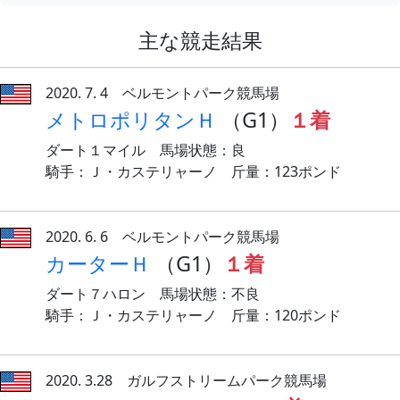
主な競走結果
2020. 7. 4 ベルモントパーク競馬場
メトロポリタンＨ
（G1）
１着
ダート１マイル 馬場状態：良
騎手：Ｊ・カステリャーノ 斤量：123ポンド
2020. 6. 6 ベルモントパーク競馬場
カーターＨ
（G1）
１着
ダート７ハロン 馬場状態：不良
騎手：Ｊ・カステリャーノ 斤量：120ポンド
2020. 3.28 ガルフストリームパーク競馬場