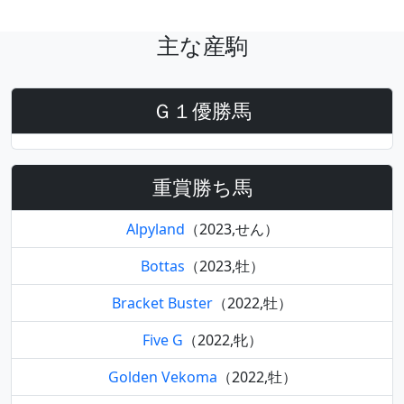
主な産駒
Ｇ１優勝馬
重賞勝ち馬
Alpyland
（2023,せん）
Bottas
（2023,牡）
Bracket Buster
（2022,牡）
Five G
（2022,牝）
Golden Vekoma
（2022,牡）