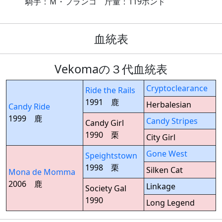
騎手：Ｍ・フランコ 斤量：119ポンド
血統表
Vekomaの３代血統表
Cryptoclearance
Ride the Rails
1991 鹿
Herbalesian
Candy Ride
1999 鹿
Candy Stripes
Candy Girl
1990 栗
City Girl
Gone West
Speightstown
1998 栗
Silken Cat
Mona de Momma
2006 鹿
Linkage
Society Gal
1990
Long Legend