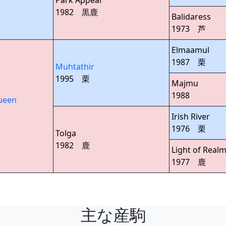
Park Appeal
1982 黒鹿
Balidaress
1973 芦
Elmaamul
1987 栗
Muhtathir
1995 栗
Majmu
1988
ueen
Irish River
1976 栗
Tolga
1982 鹿
Light of Real
1977 鹿
主な産駒