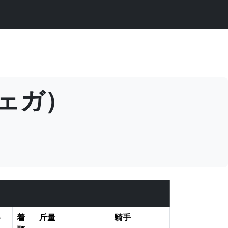
ヴェガ）
格
着
斤量
騎手