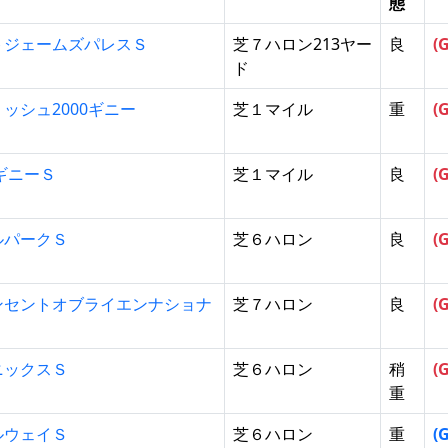
態
トジェームズパレスＳ
芝７ハロン213ヤー
良
(
ド
ッシュ2000ギニー
芝１マイル
重
(
0ギニーＳ
芝１マイル
良
(
ルパークＳ
芝６ハロン
良
(
ンセントオブライエンナショナ
芝７ハロン
良
(
ニックスＳ
芝６ハロン
稍
(
重
ルウェイＳ
芝６ハロン
重
(