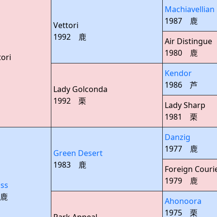
Machiavellian
1987 鹿
Vettori
1992 鹿
Air Distingue
1980 鹿
tori
Kendor
1986 芦
Lady Golconda
1992 栗
Lady Sharp
1981 栗
Danzig
1977 鹿
Green Desert
1983 鹿
Foreign Couri
1979 鹿
ss
黒鹿
Ahonoora
1975 栗