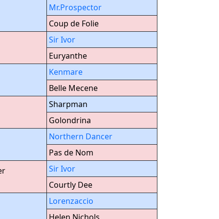
Mr.Prospector
Coup de Folie
Sir Ivor
Euryanthe
Kenmare
Belle Mecene
Sharpman
Golondrina
Northern Dancer
Pas de Nom
Sir Ivor
er
Courtly Dee
Lorenzaccio
Helen Nichols