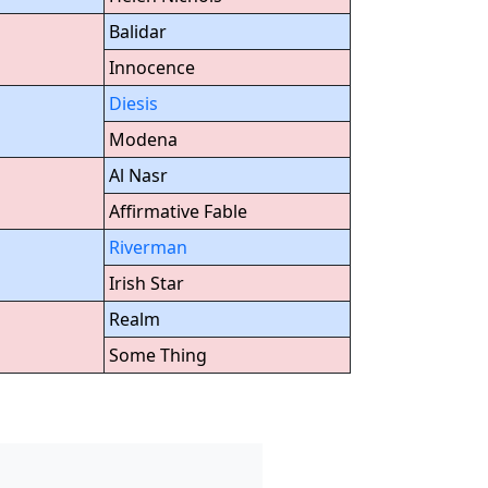
Balidar
Innocence
Diesis
Modena
Al Nasr
Affirmative Fable
Riverman
Irish Star
Realm
m
Some Thing