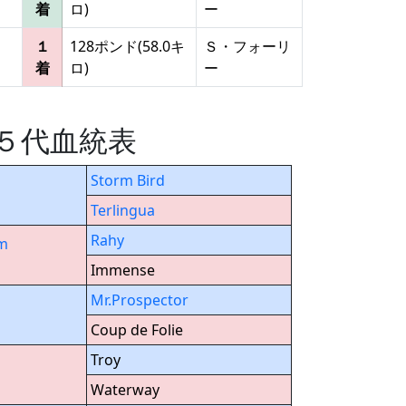
着
ロ)
ー
１
128ポンド(58.0キ
Ｓ・フォーリ
着
ロ)
ー
 の５代血統表
Storm Bird
Terlingua
Rahy
rm
Immense
Mr.Prospector
Coup de Folie
Troy
Waterway