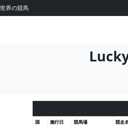
世界の競馬
Luc
国
施行日
競馬場
競走