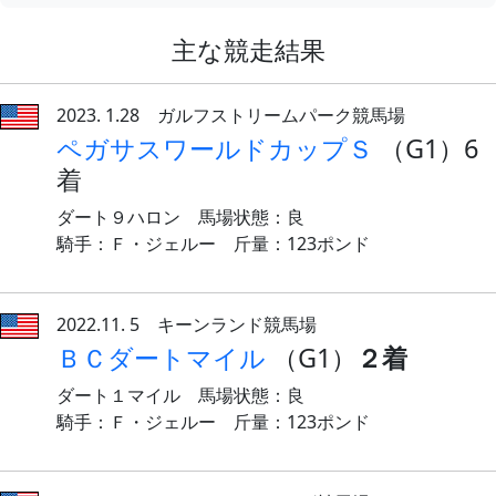
主な競走結果
2023. 1.28 ガルフストリームパーク競馬場
ペガサスワールドカップＳ
（G1）6
着
ダート９ハロン 馬場状態：良
騎手：Ｆ・ジェルー 斤量：123ポンド
2022.11. 5 キーンランド競馬場
ＢＣダートマイル
（G1）
２着
ダート１マイル 馬場状態：良
騎手：Ｆ・ジェルー 斤量：123ポンド