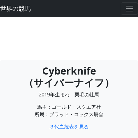
世界の競馬
Cyberknife
（サイバーナイフ）
2019年生まれ 栗毛の牡馬
馬主：ゴールド・スクエア社
所属：ブラッド・コックス厩舎
３代血統表を見る