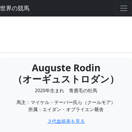
世界の競馬
Auguste Rodin
（オーギュストロダン）
2020年生まれ 青鹿毛の牡馬
馬主：マイケル・テーバー氏ら（クールモア）
所属：エイダン・オブライエン厩舎
３代血統表を見る