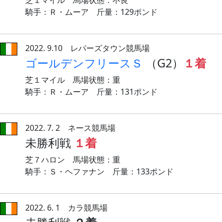
芝１マイル 馬場状態：不良
騎手：Ｒ・ムーア 斤量：129ポンド
2022. 9.10 レパーズタウン競馬場
ゴールデンフリースＳ
（G2）
１着
芝１マイル 馬場状態：重
騎手：Ｒ・ムーア 斤量：131ポンド
2022. 7. 2 ネース競馬場
未勝利戦
１着
芝７ハロン 馬場状態：重
騎手：Ｓ・ヘファナン 斤量：133ポンド
2022. 6. 1 カラ競馬場