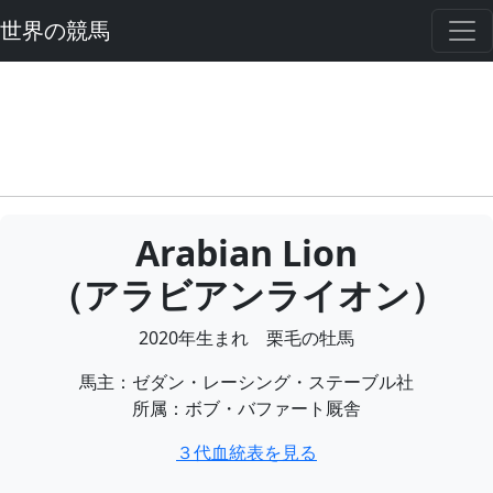
世界の競馬
Arabian Lion
（アラビアンライオン）
2020年生まれ 栗毛の牡馬
馬主：ゼダン・レーシング・ステーブル社
所属：ボブ・バファート厩舎
３代血統表を見る