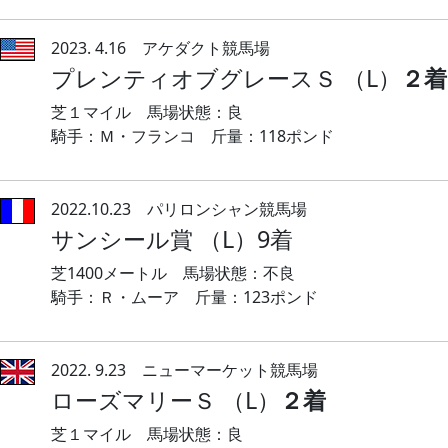
2023. 4.16 アケダクト競馬場
プレンティオブグレースＳ （L）
２着
芝１マイル 馬場状態：良
騎手：Ｍ・フランコ 斤量：118ポンド
2022.10.23 パリロンシャン競馬場
サンシール賞 （L）9着
芝1400メートル 馬場状態：不良
騎手：Ｒ・ムーア 斤量：123ポンド
2022. 9.23 ニューマーケット競馬場
ローズマリーＳ （L）
２着
芝１マイル 馬場状態：良