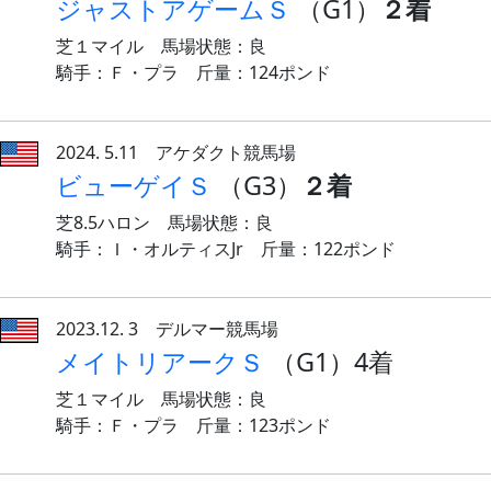
ジャストアゲームＳ
（G1）
２着
芝１マイル 馬場状態：良
騎手：Ｆ・プラ 斤量：124ポンド
2024. 5.11 アケダクト競馬場
ビューゲイＳ
（G3）
２着
芝8.5ハロン 馬場状態：良
騎手：Ｉ・オルティスJr 斤量：122ポンド
2023.12. 3 デルマー競馬場
メイトリアークＳ
（G1）4着
芝１マイル 馬場状態：良
騎手：Ｆ・プラ 斤量：123ポンド