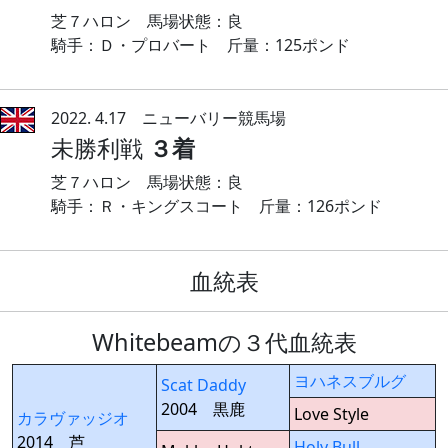
芝７ハロン 馬場状態：良
騎手：Ｄ・プロバート 斤量：125ポンド
2022. 4.17 ニューバリー競馬場
未勝利戦
３着
芝７ハロン 馬場状態：良
騎手：Ｒ・キングスコート 斤量：126ポンド
血統表
Whitebeamの３代血統表
ヨハネスブルグ
Scat Daddy
2004 黒鹿
Love Style
カラヴァッジオ
2014 芦
Holy Bull