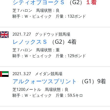
シティオブヨークＳ
（G2）
１着
芝７ハロン 馬場状態：良
騎手：Ｗ・ビュイック 斤量：132ポンド
2021. 7.27 グッドウッド競馬場
レノックスＳ
（G2）4着
芝７ハロン 馬場状態：重
騎手：Ｗ・ビュイック 斤量：129ポンド
2021. 3.27 メイダン競馬場
アルクォーツスプリント
（G1）9着
芝1200メートル 馬場状態：良
騎手：Ｗ・ビュイック 斤量：59.5キロ