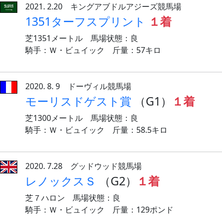
2021. 2.20 キングアブドルアジーズ競馬場
1351ターフスプリント
１着
芝1351メートル 馬場状態：良
騎手：Ｗ・ビュイック 斤量：57キロ
2020. 8. 9 ドーヴィル競馬場
モーリスドゲスト賞
（G1）
１着
芝1300メートル 馬場状態：良
騎手：Ｗ・ビュイック 斤量：58.5キロ
2020. 7.28 グッドウッド競馬場
レノックスＳ
（G2）
１着
芝７ハロン 馬場状態：良
騎手：Ｗ・ビュイック 斤量：129ポンド