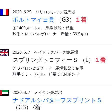
2020. 6.25 パリロンシャン競馬場
ポルトマイヨ賞
（G3）
１着
芝1400メートル 馬場状態：稍重
騎手：Ｍ・バルザローナ 斤量：59.5キロ
2020. 6. 7 ヘイドックパーク競馬場
スプリングトロフィーＳ （L）
１着
芝６ハロン212ヤード 馬場状態：稍重
騎手：Ｊ・ドイル 斤量：134ポンド
2020. 3. 7 メイダン競馬場
ナドアルシバターフスプリントＳ
（G3）7着