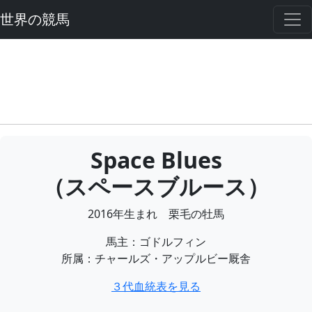
世界の競馬
Space Blues
（スペースブルース）
2016年生まれ 栗毛の牡馬
馬主：ゴドルフィン
所属：チャールズ・アップルビー厩舎
３代血統表を見る