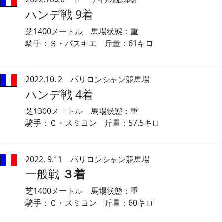
ハンデ戦 9着
芝1400メートル 馬場状態：重
騎手：Ｓ・パスキエ 斤量：61キロ
2022.10. 2 パリロンシャン競馬場
ハンデ戦 4着
芝1300メートル 馬場状態：重
騎手：Ｃ・スミヨン 斤量：57.5キロ
2022. 9.11 パリロンシャン競馬場
一般戦
３着
芝1400メートル 馬場状態：重
騎手：Ｃ・スミヨン 斤量：60キロ