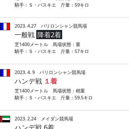
騎手：Ｓ・パスキエ 斤量：59キロ
2023. 4.27 パリロンシャン競馬場
一般戦
降着2着
芝1400メートル 馬場状態：重
騎手：Ｓ・パスキエ 斤量：57キロ
2023. 4. 9 パリロンシャン競馬場
ハンデ戦
１着
芝1400メートル 馬場状態：稍重
騎手：Ｓ・パスキエ 斤量：59.5キロ
2023. 2.24 メイダン競馬場
ハンデ戦 6着