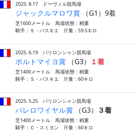
2025. 8.17 ドーヴィル競馬場
ジャックルマロワ賞
（G1）9着
芝1600メートル 馬場状態：稍重
騎手：Ｓ・パスキエ 斤量：59.5キロ
2025. 6.19 パリロンシャン競馬場
ポルトマイヨ賞
（G3）
１着
芝1400メートル 馬場状態：稍重
騎手：Ｓ・パスキエ 斤量：60キロ
2025. 5.25 パリロンシャン競馬場
パレロワイヤル賞
（G3）
３着
芝1400メートル 馬場状態：稍重
騎手：Ｃ・スミヨン 斤量：60キロ