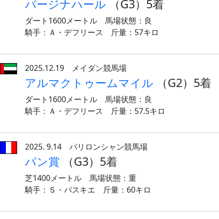
バージナハール
（G3）5着
ダート1600メートル 馬場状態：良
騎手：Ａ・デフリース 斤量：57キロ
2025.12.19 メイダン競馬場
アルマクトゥームマイル
（G2）5着
ダート1600メートル 馬場状態：良
騎手：Ａ・デフリース 斤量：57.5キロ
2025. 9.14 パリロンシャン競馬場
パン賞
（G3）5着
芝1400メートル 馬場状態：重
騎手：Ｓ・パスキエ 斤量：60キロ