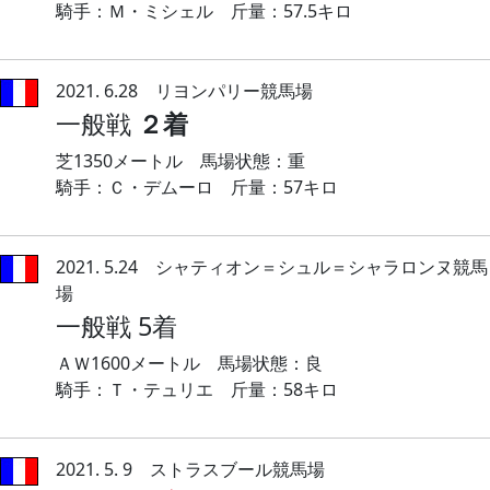
騎手：Ｍ・ミシェル 斤量：57.5キロ
2021. 6.28 リヨンパリー競馬場
一般戦
２着
芝1350メートル 馬場状態：重
騎手：Ｃ・デムーロ 斤量：57キロ
2021. 5.24 シャティオン＝シュル＝シャラロンヌ競馬
場
一般戦 5着
ＡＷ1600メートル 馬場状態：良
騎手：Ｔ・テュリエ 斤量：58キロ
2021. 5. 9 ストラスブール競馬場