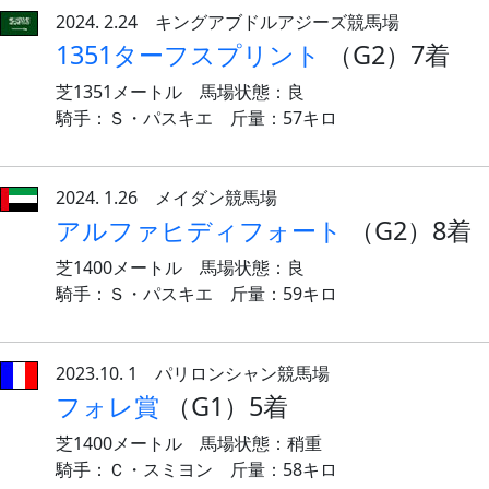
2024. 2.24 キングアブドルアジーズ競馬場
1351ターフスプリント
（G2）7着
芝1351メートル 馬場状態：良
騎手：Ｓ・パスキエ 斤量：57キロ
2024. 1.26 メイダン競馬場
アルファヒディフォート
（G2）8着
芝1400メートル 馬場状態：良
騎手：Ｓ・パスキエ 斤量：59キロ
2023.10. 1 パリロンシャン競馬場
フォレ賞
（G1）5着
芝1400メートル 馬場状態：稍重
騎手：Ｃ・スミヨン 斤量：58キロ