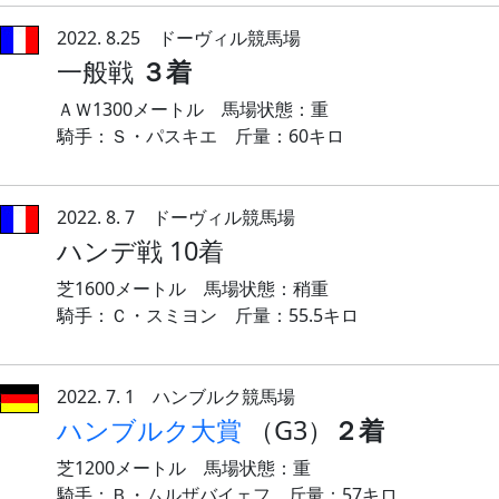
2022. 8.25 ドーヴィル競馬場
一般戦
３着
ＡＷ1300メートル 馬場状態：重
騎手：Ｓ・パスキエ 斤量：60キロ
2022. 8. 7 ドーヴィル競馬場
ハンデ戦 10着
芝1600メートル 馬場状態：稍重
騎手：Ｃ・スミヨン 斤量：55.5キロ
2022. 7. 1 ハンブルク競馬場
ハンブルク大賞
（G3）
２着
芝1200メートル 馬場状態：重
騎手：Ｂ・ムルザバイェフ 斤量：57キロ