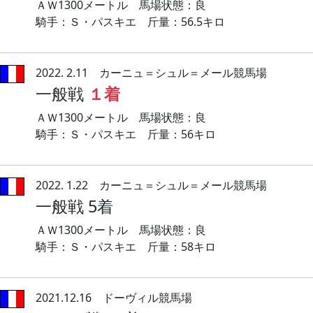
ＡＷ1300メートル 馬場状態：良
騎手：Ｓ・パスキエ 斤量：56.5キロ
2022. 2.11 カーニュ＝シュル＝メール競馬場
一般戦
１着
ＡＷ1300メートル 馬場状態：良
騎手：Ｓ・パスキエ 斤量：56キロ
2022. 1.22 カーニュ＝シュル＝メール競馬場
一般戦 5着
ＡＷ1300メートル 馬場状態：良
騎手：Ｓ・パスキエ 斤量：58キロ
2021.12.16 ドーヴィル競馬場