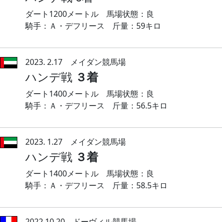
ダート1200メートル 馬場状態：良
騎手：Ａ・デフリース 斤量：59キロ
2023. 2.17 メイダン競馬場
ハンデ戦
３着
ダート1400メートル 馬場状態：良
騎手：Ａ・デフリース 斤量：56.5キロ
2023. 1.27 メイダン競馬場
ハンデ戦
３着
ダート1400メートル 馬場状態：良
騎手：Ａ・デフリース 斤量：58.5キロ
2022.10.20 ドーヴィル競馬場