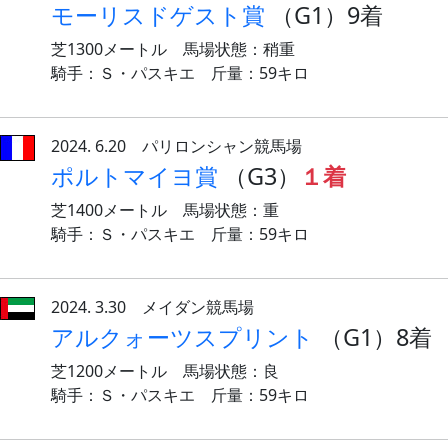
モーリスドゲスト賞
（G1）9着
芝1300メートル 馬場状態：稍重
騎手：Ｓ・パスキエ 斤量：59キロ
2024. 6.20 パリロンシャン競馬場
ポルトマイヨ賞
（G3）
１着
芝1400メートル 馬場状態：重
騎手：Ｓ・パスキエ 斤量：59キロ
2024. 3.30 メイダン競馬場
アルクォーツスプリント
（G1）8着
芝1200メートル 馬場状態：良
騎手：Ｓ・パスキエ 斤量：59キロ