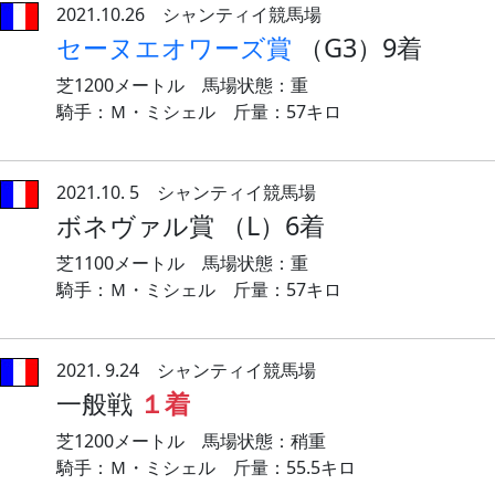
2021.10.26 シャンティイ競馬場
セーヌエオワーズ賞
（G3）9着
芝1200メートル 馬場状態：重
騎手：Ｍ・ミシェル 斤量：57キロ
2021.10. 5 シャンティイ競馬場
ボネヴァル賞 （L）6着
芝1100メートル 馬場状態：重
騎手：Ｍ・ミシェル 斤量：57キロ
2021. 9.24 シャンティイ競馬場
一般戦
１着
芝1200メートル 馬場状態：稍重
騎手：Ｍ・ミシェル 斤量：55.5キロ