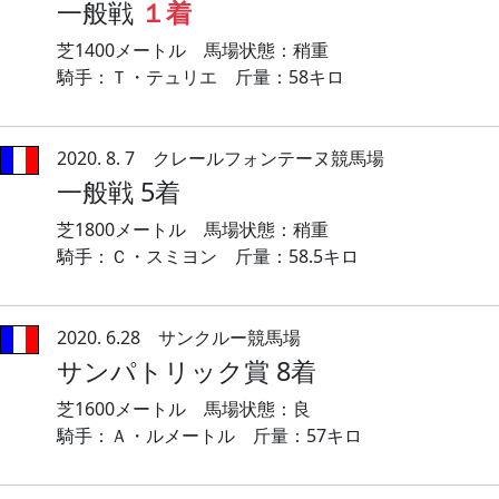
一般戦
１着
芝1400メートル 馬場状態：稍重
騎手：Ｔ・テュリエ 斤量：58キロ
2020. 8. 7 クレールフォンテーヌ競馬場
一般戦 5着
芝1800メートル 馬場状態：稍重
騎手：Ｃ・スミヨン 斤量：58.5キロ
2020. 6.28 サンクルー競馬場
サンパトリック賞 8着
芝1600メートル 馬場状態：良
騎手：Ａ・ルメートル 斤量：57キロ