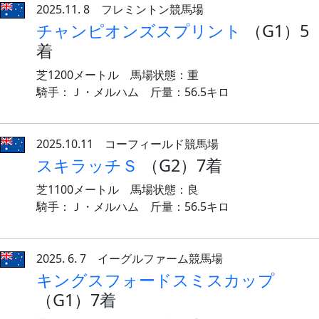
2025.11. 8 フレミントン競馬場
チャンピオンズスプリント
（G1）5
着
芝1200メートル 馬場状態：重
騎手：Ｊ・メルハム 斤量：56.5キロ
2025.10.11 コーフィールド競馬場
スキラッチＳ
（G2）7着
芝1100メートル 馬場状態：良
騎手：Ｊ・メルハム 斤量：56.5キロ
2025. 6. 7 イーグルファーム競馬場
キングスフォードスミスカップ
（G1）7着