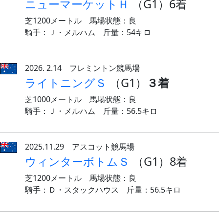
ニューマーケットＨ
（G1）6着
芝1200メートル 馬場状態：良
騎手：Ｊ・メルハム 斤量：54キロ
2026. 2.14 フレミントン競馬場
ライトニングＳ
（G1）
３着
芝1000メートル 馬場状態：良
騎手：Ｊ・メルハム 斤量：56.5キロ
2025.11.29 アスコット競馬場
ウィンターボトムＳ
（G1）8着
芝1200メートル 馬場状態：良
騎手：Ｄ・スタックハウス 斤量：56.5キロ