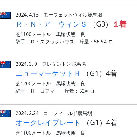
2024. 4.13 モーフェットヴィル競馬場
Ｒ・Ｎ・アーウィンＳ
（G3）
１着
芝1100メートル 馬場状態：良
騎手：Ｄ・スタックハウス 斤量：56.5キロ
2024. 3. 9 フレミントン競馬場
ニューマーケットＨ
（G1）4着
芝1200メートル 馬場状態：良
騎手：Ｈ・コフィー 斤量：52キロ
2024. 2.24 コーフィールド競馬場
オークレイプレート
（G1）4着
芝1100メートル 馬場状態：良