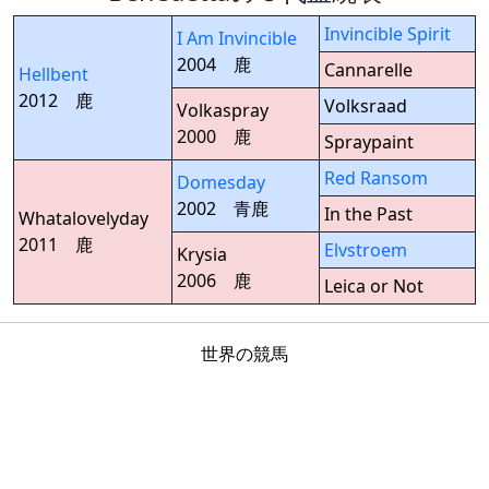
Invincible Spirit
I Am Invincible
2004 鹿
Cannarelle
Hellbent
2012 鹿
Volksraad
Volkaspray
2000 鹿
Spraypaint
Red Ransom
Domesday
2002 青鹿
In the Past
Whatalovelyday
2011 鹿
Elvstroem
Krysia
2006 鹿
Leica or Not
世界の競馬