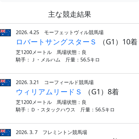
主な競走結果
2026. 4.25 モーフェットヴィル競馬場
ロバートサングスターＳ
（G1）10着
芝1200メートル 馬場状態：良
騎手：Ｊ・メルハム 斤量：56.5キロ
2026. 3.21 コーフィールド競馬場
ウィリアムリードＳ
（G1）8着
芝1200メートル 馬場状態：良
騎手：Ｄ・スタックハウス 斤量：56.5キロ
2026. 3. 7 フレミントン競馬場