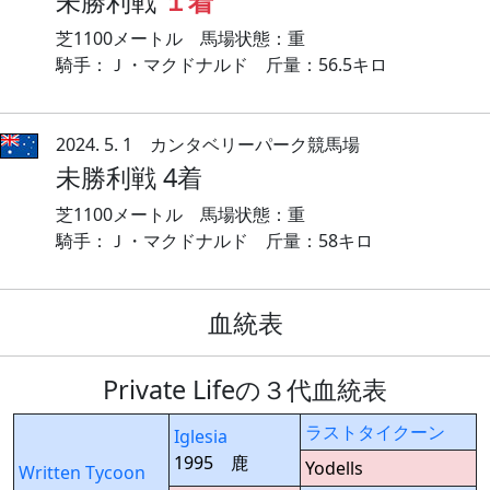
未勝利戦
１着
芝1100メートル 馬場状態：重
騎手：Ｊ・マクドナルド 斤量：56.5キロ
2024. 5. 1 カンタベリーパーク競馬場
未勝利戦 4着
芝1100メートル 馬場状態：重
騎手：Ｊ・マクドナルド 斤量：58キロ
血統表
Private Lifeの３代血統表
ラストタイクーン
Iglesia
1995 鹿
Yodells
Written Tycoon