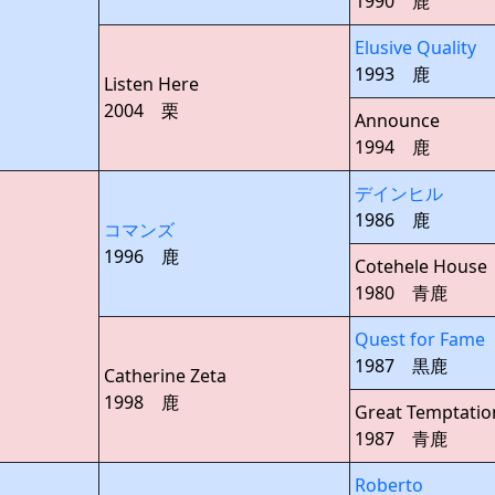
1990 鹿
Elusive Quality
1993 鹿
Listen Here
2004 栗
Announce
1994 鹿
デインヒル
1986 鹿
コマンズ
1996 鹿
Cotehele House
1980 青鹿
Quest for Fame
1987 黒鹿
Catherine Zeta
1998 鹿
Great Temptatio
1987 青鹿
Roberto