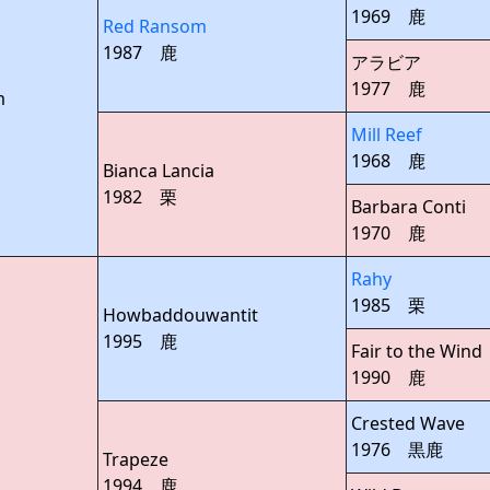
1969 鹿
Red Ransom
1987 鹿
アラビア
1977 鹿
m
Mill Reef
1968 鹿
Bianca Lancia
1982 栗
Barbara Conti
1970 鹿
Rahy
1985 栗
Howbaddouwantit
1995 鹿
Fair to the Wind
1990 鹿
Crested Wave
1976 黒鹿
Trapeze
1994 鹿