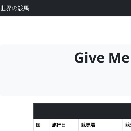
世界の競馬
Give 
国
施行日
競馬場
競