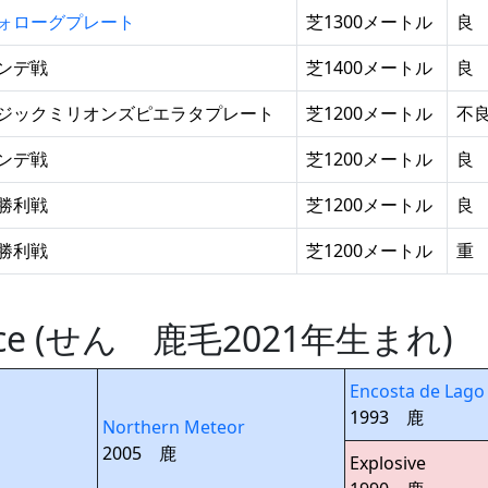
ォローグプレート
芝1300メートル
良
ンデ戦
芝1400メートル
良
ジックミリオンズピエラタプレート
芝1200メートル
不
ンデ戦
芝1200メートル
良
勝利戦
芝1200メートル
良
勝利戦
芝1200メートル
重
Space (せん 鹿毛2021年生ま
Encosta de Lago
1993 鹿
Northern Meteor
2005 鹿
Explosive