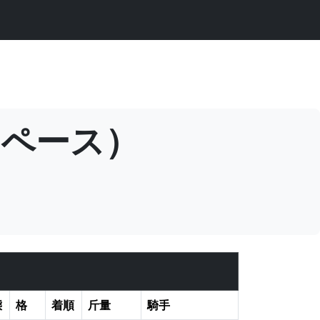
ースペース）
態
格
着順
斤量
騎手