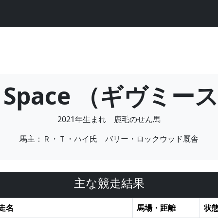
Me Space （ギヴミ
2021年生まれ 鹿毛のせん馬
馬主：Ｒ・Ｔ・ハイ氏 バリー・ロックウッド厩舎
主な競走結果
走名
馬場・距離
状