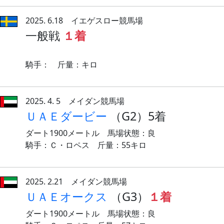
2025. 6.18 イエゲスロー競馬場
一般戦
１着
騎手： 斤量：キロ
2025. 4. 5 メイダン競馬場
ＵＡＥダービー
（G2）5着
ダート1900メートル 馬場状態：良
騎手：Ｃ・ロペス 斤量：55キロ
2025. 2.21 メイダン競馬場
ＵＡＥオークス
（G3）
１着
ダート1900メートル 馬場状態：良