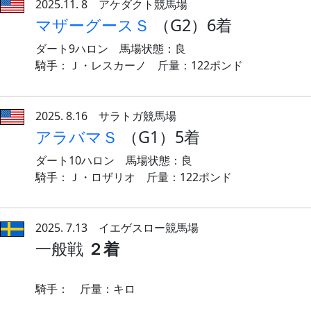
2025.11. 8 アケダクト競馬場
マザーグースＳ
（G2）6着
ダート9ハロン 馬場状態：良
騎手：Ｊ・レスカーノ 斤量：122ポンド
2025. 8.16 サラトガ競馬場
アラバマＳ
（G1）5着
ダート10ハロン 馬場状態：良
騎手：Ｊ・ロザリオ 斤量：122ポンド
2025. 7.13 イエゲスロー競馬場
一般戦
２着
騎手： 斤量：キロ