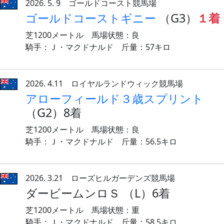
2026. 5. 9 ゴールドコースト競馬場
ゴールドコーストギニー
（G3）
１着
芝1200メートル 馬場状態：良
騎手：Ｊ・マクドナルド 斤量：57キロ
2026. 4.11 ロイヤルランドウィック競馬場
アローフィールド３歳スプリント
（G2）8着
芝1200メートル 馬場状態：良
騎手：Ｊ・マクドナルド 斤量：56.5キロ
2026. 3.21 ローズヒルガーデンズ競馬場
ダービームンロＳ （L）6着
芝1200メートル 馬場状態：重
騎手：Ｊ・マクドナルド 斤量：58.5キロ