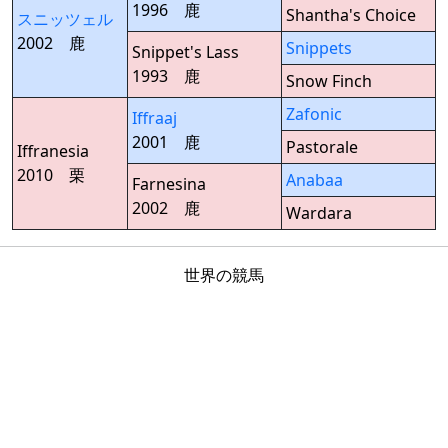
1996 鹿
Shantha's Choice
スニッツェル
2002 鹿
Snippets
Snippet's Lass
1993 鹿
Snow Finch
Zafonic
Iffraaj
2001 鹿
Pastorale
Iffranesia
2010 栗
Anabaa
Farnesina
2002 鹿
Wardara
世界の競馬