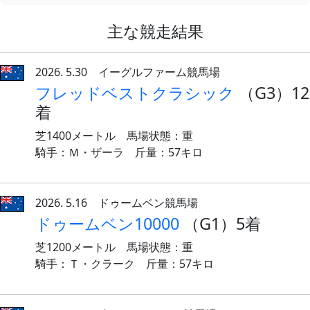
主な競走結果
2026. 5.30 イーグルファーム競馬場
フレッドベストクラシック
（G3）12
着
芝1400メートル 馬場状態：重
騎手：Ｍ・ザーラ 斤量：57キロ
2026. 5.16 ドゥームベン競馬場
ドゥームベン10000
（G1）5着
芝1200メートル 馬場状態：重
騎手：Ｔ・クラーク 斤量：57キロ