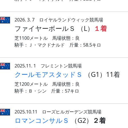
2026. 3. 7 ロイヤルランドウィック競馬場
ファイヤーボールＳ （L）
１着
芝1100メートル 馬場状態：良
騎手：Ｊ・マクドナルド 斤量：58.5キロ
2025.11. 1 フレミントン競馬場
クールモアスタッドＳ
（G1）11着
芝1200メートル 馬場状態：良
騎手：Ｂ・シン 斤量：57キロ
2025.10.11 ローズヒルガーデンズ競馬場
ロマンコンサルＳ
（G2）
２着