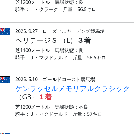
芝1200メートル 馬場状態：良
騎手：Ｔ・クラーク 斤量：56.5キロ
2025. 9.27 ローズヒルガーデンズ競馬場
ヘリテージＳ （L）
３着
芝1100メートル 馬場状態：良
騎手：Ｊ・マクドナルド 斤量：58.5キロ
2025. 5.10 ゴールドコースト競馬場
ケンラッセルメモリアルクラシック
（G3）
１着
芝1200メートル 馬場状態：不良
騎手：Ｊ・マクドナルド 斤量：57キロ