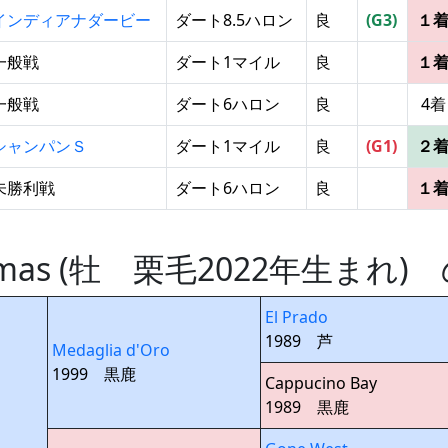
インディアナダービー
ダート8.5ハロン
良
(G3)
１
一般戦
ダート1マイル
良
１
一般戦
ダート6ハロン
良
4着
シャンパンＳ
ダート1マイル
良
(G1)
２
未勝利戦
ダート6ハロン
良
１
Thomas (牡 栗毛2022年生ま
El Prado
1989 芦
Medaglia d'Oro
1999 黒鹿
Cappucino Bay
1989 黒鹿