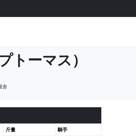
トップトーマス）
厩舎
斤量
騎手