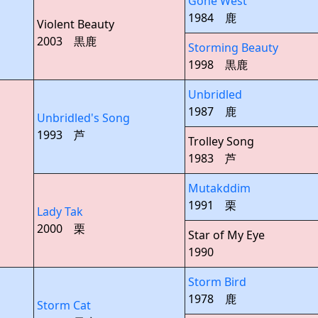
Gone West
1984 鹿
Violent Beauty
2003 黒鹿
Storming Beauty
1998 黒鹿
Unbridled
1987 鹿
Unbridled's Song
1993 芦
Trolley Song
1983 芦
Mutakddim
1991 栗
Lady Tak
2000 栗
Star of My Eye
1990
Storm Bird
1978 鹿
Storm Cat