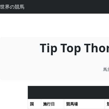
世界の競馬
Tip Top
馬
国
施行日
競馬場