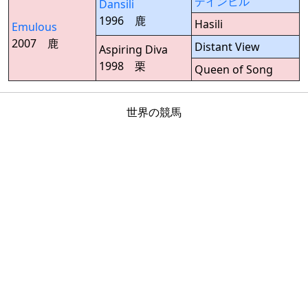
デインヒル
Dansili
1996 鹿
Hasili
Emulous
2007 鹿
Distant View
Aspiring Diva
1998 栗
Queen of Song
世界の競馬