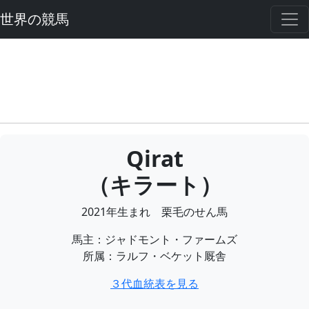
世界の競馬
Qirat
（キラート）
2021年生まれ 栗毛のせん馬
馬主：ジャドモント・ファームズ
所属：ラルフ・ベケット厩舎
３代血統表を見る