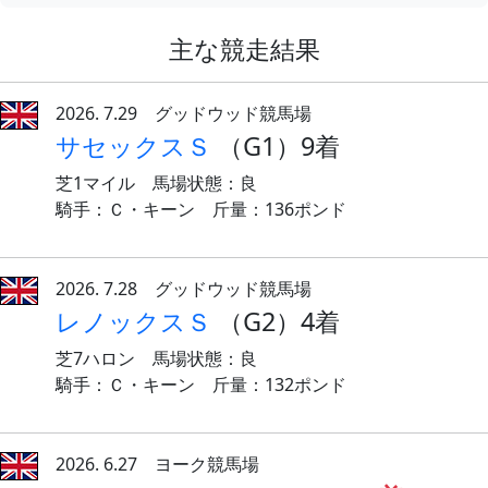
主な競走結果
2026. 7.29 グッドウッド競馬場
サセックスＳ
（G1）9着
芝1マイル 馬場状態：良
騎手：Ｃ・キーン 斤量：136ポンド
2026. 7.28 グッドウッド競馬場
レノックスＳ
（G2）4着
芝7ハロン 馬場状態：良
騎手：Ｃ・キーン 斤量：132ポンド
2026. 6.27 ヨーク競馬場