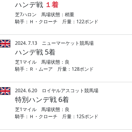
ハンデ戦
１着
芝7ハロン 馬場状態：稍重
騎手：Ｈ・クローチ 斤量：122ポンド
2024. 7.13 ニューマーケット競馬場
ハンデ戦 5着
芝1マイル 馬場状態：良
騎手：Ｒ・ムーア 斤量：128ポンド
2024. 6.20 ロイヤルアスコット競馬場
特別ハンデ戦 6着
芝1マイル 馬場状態：良
騎手：Ｈ・クローチ 斤量：125ポンド