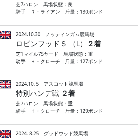
芝7ハロン 馬場状態：良
騎手：Ｒ・ライアン 斤量：130ポンド
2024.10.30 ノッティンガム競馬場
ロビンフッドＳ （L）
２着
芝1マイル75ヤード 馬場状態：重
騎手：Ｈ・クローチ 斤量：127ポンド
2024.10. 5 アスコット競馬場
特別ハンデ戦
２着
芝7ハロン 馬場状態：重
騎手：Ｈ・クローチ 斤量：129ポンド
2024. 8.25 グッドウッド競馬場