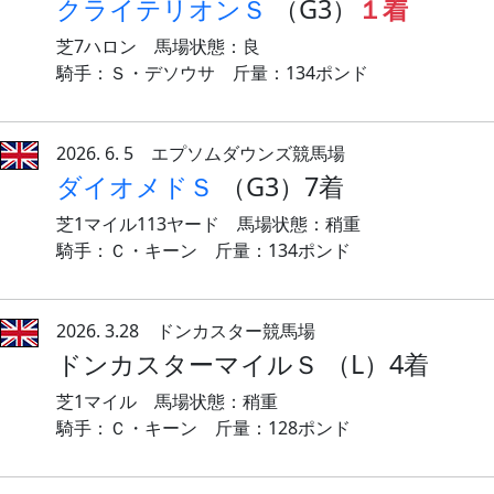
クライテリオンＳ
（G3）
１着
芝7ハロン 馬場状態：良
騎手：Ｓ・デソウサ 斤量：134ポンド
2026. 6. 5 エプソムダウンズ競馬場
ダイオメドＳ
（G3）7着
芝1マイル113ヤード 馬場状態：稍重
騎手：Ｃ・キーン 斤量：134ポンド
2026. 3.28 ドンカスター競馬場
ドンカスターマイルＳ （L）4着
芝1マイル 馬場状態：稍重
騎手：Ｃ・キーン 斤量：128ポンド