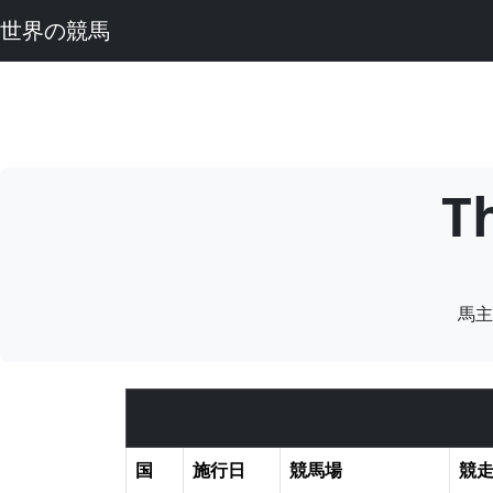
世界の競馬
T
馬主
国
施行日
競馬場
競