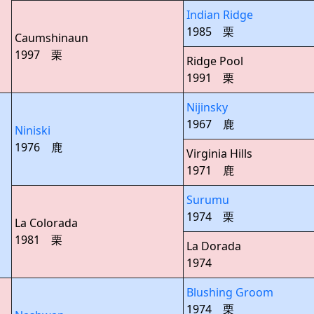
Indian Ridge
1985 栗
Caumshinaun
1997 栗
Ridge Pool
1991 栗
Nijinsky
1967 鹿
Niniski
1976 鹿
Virginia Hills
1971 鹿
Surumu
1974 栗
La Colorada
1981 栗
La Dorada
1974
Blushing Groom
1974 栗