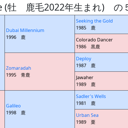
dre (牡 鹿毛2022年生まれ)
Seeking the Gold
1985 鹿
Dubai Millennium
1996 鹿
Colorado Dancer
1986 黒鹿
Deploy
1987 鹿
Zomaradah
1995 青鹿
Jawaher
1989 鹿
Sadler's Wells
1981 鹿
Galileo
1998 鹿
Urban Sea
1989 栗