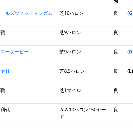
態
ャールズウィッティンガム
芝10ハロン
良
(G
般戦
芝9ハロン
良
ルマーダービー
芝9ハロン
良
(G
ホヤＨ
芝8.5ハロン
良
(L)
般戦
芝1マイル
良
勝利戦
ＡＷ10ハロン150ヤー
良
ド