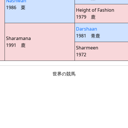
Nashwan
1986 栗
Height of Fashion
1979 鹿
Darshaan
1981 青鹿
Sharamana
1991 鹿
Sharmeen
1972
世界の競馬