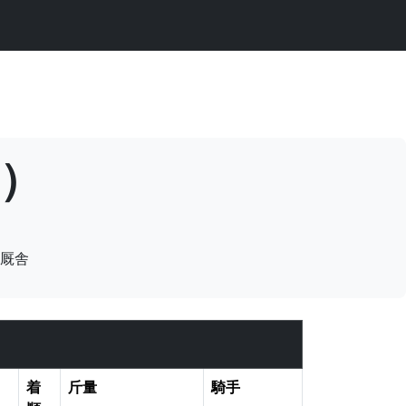
レ）
厩舎
着
斤量
騎手