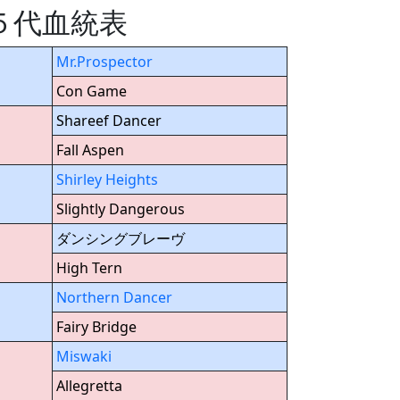
 の５代血統表
Mr.Prospector
Con Game
Shareef Dancer
Fall Aspen
Shirley Heights
Slightly Dangerous
ダンシングブレーヴ
High Tern
Northern Dancer
Fairy Bridge
Miswaki
Allegretta