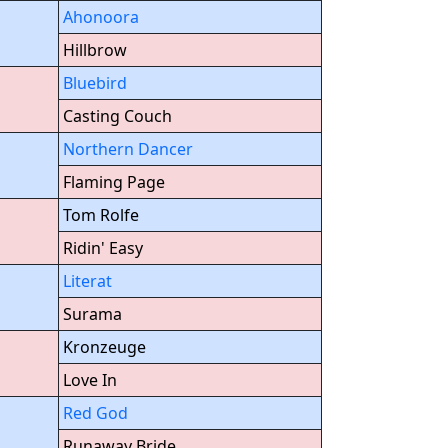
Ahonoora
Hillbrow
Bluebird
Casting Couch
Northern Dancer
Flaming Page
Tom Rolfe
Ridin' Easy
Literat
Surama
Kronzeuge
Love In
Red God
Runaway Bride