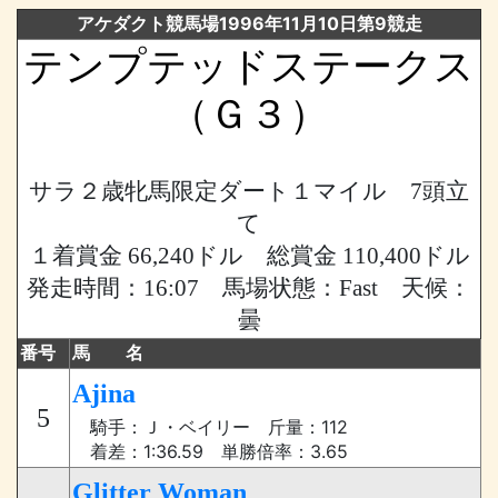
アケダクト競馬場1996年11月10日第9競走
テンプテッドステークス
（Ｇ３）
サラ２歳牝馬限定ダート１マイル 7頭立
て
１着賞金 66,240ドル 総賞金 110,400ドル
発走時間：16:07 馬場状態：Fast 天候：
曇
番号
馬 名
Ajina
5
騎手：Ｊ・ベイリー 斤量：112
着差：1:36.59 単勝倍率：3.65
Glitter Woman