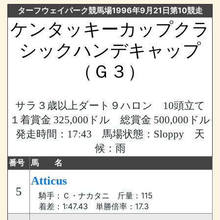
ターフウェイパーク競馬場1996年9月21日第10競走
ケンタッキーカップクラ
シックハンデキャップ
（Ｇ３）
サラ３歳以上ダート９ハロン 10頭立て
１着賞金 325,000ドル 総賞金 500,000ドル
発走時間：17:43 馬場状態：Sloppy 天
候：雨
番号
馬 名
Atticus
5
騎手：Ｃ・ナカタニ 斤量：115
着差：1:47.43 単勝倍率：17.3