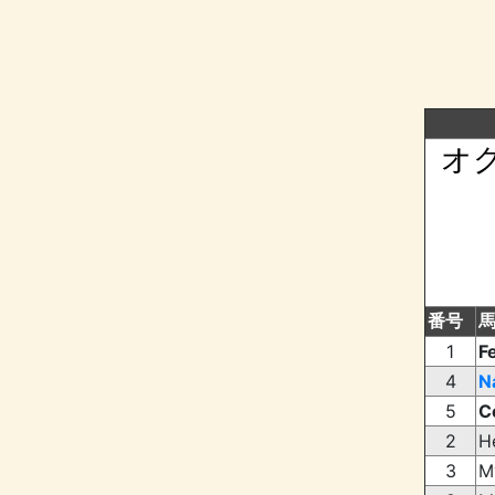
オ
番号
1
F
4
N
5
C
2
H
3
M