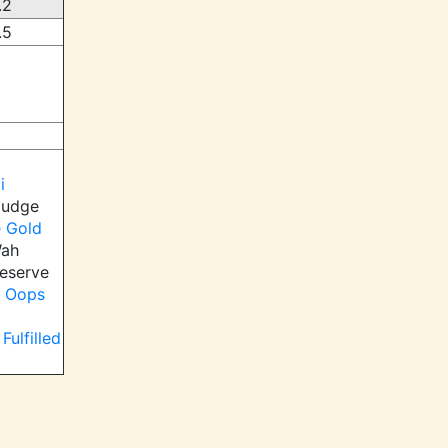
.2
.5
i
udge
e Gold
ah
eserve
 Oops
Fulfilled