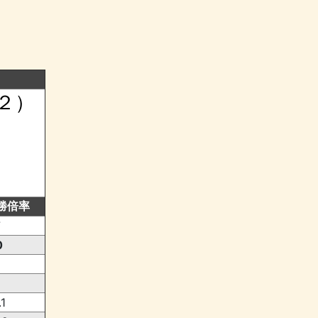
２）
勝倍率
7
0
.1