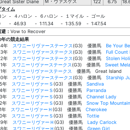
Ｍ・ヴァスケス
Great Sister Diane
122
6.75
18.
プタイム
ロン
４ハロン
６ハロン
１マイル
ゴール
-
-
-
-
0
-
46.93
-
1:11.34
-
1:35.59
-
1:47.54
回避：
Vow to Recover
の年の競走結果
24年
スワニーリヴァーステークス
(G3) 優勝馬
Be Your Be
23年
スワニーリヴァーステークス
(G3) 優勝馬
Full Count 
22年
スワニーリヴァーステークス
(G3) 優勝馬
Stolen Hol
21年
スワニーリヴァーステークス
(G3) 優勝馬
Sweet Mela
21年
スワニーリヴァーステークス
優勝馬 Great Island
20年
スワニーリヴァーステークス
(G3) 優勝馬
Starship Ju
15年
スワニーリヴァーＳ
(G3) 優勝馬
Sandiva
14年
スワニーリヴァーＳ
(G3) 優勝馬
Parranda
13年
スワニーリヴァーＳ
(G3) 優勝馬
Channel Lady
12年
スワニーリヴァーＳ
(G3) 優勝馬
Snow Top Mountai
11年
スワニーリヴァーＨ
(G3) 優勝馬
Cherokee
10年
スワニーリヴァーＳ
(G3) 優勝馬
Tottie
09年
スワニーリヴァーＨ
(G3) 優勝馬
Lady Carlock
08年
スワニーリヴァーＨ
(G3) 優勝馬
Green Girl