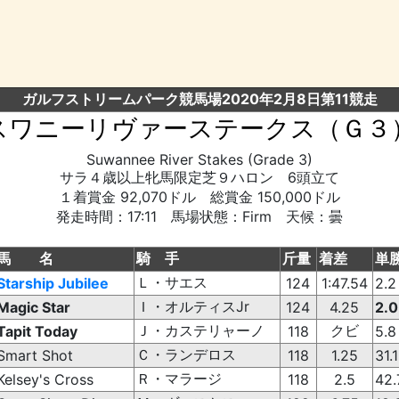
ガルフストリームパーク競馬場2020年2月8日第11競走
スワニーリヴァーステークス（Ｇ３
Suwannee River Stakes (Grade 3)
サラ４歳以上牝馬限定芝９ハロン 6頭立て
１着賞金 92,070ドル 総賞金 150,000ドル
発走時間：17:11 馬場状態：Firm 天候：曇
馬 名
騎 手
斤量
着差
単
Ｌ・サエス
Starship Jubilee
124
1:47.54
2.2
Ｉ・オルティスJr
Magic Star
124
4.25
2.0
Ｊ・カステリャーノ
クビ
Tapit Today
118
5.8
Ｃ・ランデロス
Smart Shot
118
1.25
31.1
Ｒ・マラージ
Kelsey's Cross
118
2.5
42.