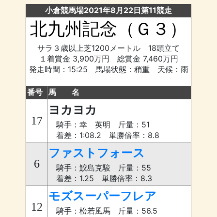
小倉競馬場2021年8月22日第11競走
北九州記念（Ｇ３）
サラ３歳以上芝1200メートル 18頭立て
１着賞金 3,900万円 総賞金 7,460万円
発走時間：15:25 馬場状態：稍重 天候：雨
番号
馬 名
ヨカヨカ
17
騎手：幸 英明 斤量：51
着差：1:08.2 単勝倍率：8.8
ファストフォース
6
騎手：鮫島克駿 斤量：55
着差：1.25 単勝倍率：8.3
モズスーパーフレア
12
騎手：松若風馬 斤量：56.5