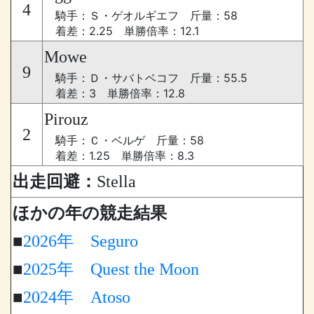
4
騎手：Ｓ・ゲオルギエフ 斤量：58
着差：2.25 単勝倍率：12.1
Mowe
9
騎手：Ｄ・サバトベコフ 斤量：55.5
着差：3 単勝倍率：12.8
Pirouz
2
騎手：Ｃ・ベルゲ 斤量：58
着差：1.25 単勝倍率：8.3
出走回避：
Stella
ほかの年の競走結果
■
2026年
Seguro
■
2025年
Quest the Moon
■
2024年
Atoso