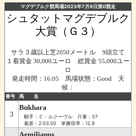
マグデブルク競馬場2023年7月9日第0競走
シュタットマグデブルク
大賞（Ｇ３）
サラ３歳以上芝2050メートル 9頭立て
１着賞金 30,000ユーロ 総賞金 55,000ユー
ロ
発走時間：16:05 馬場状態：Good 天
候：
番号
馬 名
Bukhara
3
騎手：Ｃ・ルクーヴル 斤量：57
着差：2:03.50 単勝倍率：12.9
Aemilianus