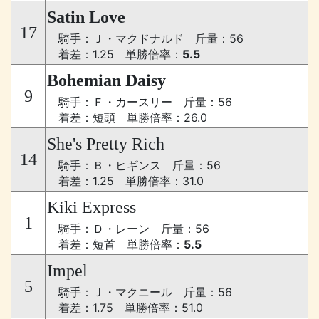
Satin Love
17
騎手：Ｊ・マクドナルド 斤量：56
着差：1.25 単勝倍率：
5.5
Bohemian Daisy
9
騎手：Ｆ・カースリー 斤量：56
着差：短頭 単勝倍率：26.0
She's Pretty Rich
14
騎手：Ｂ・ヒギンス 斤量：56
着差：1.25 単勝倍率：31.0
Kiki Express
1
騎手：Ｄ・レーン 斤量：56
着差：短首 単勝倍率：
5.5
Impel
5
騎手：Ｊ・マクニール 斤量：56
着差：1.75 単勝倍率：51.0