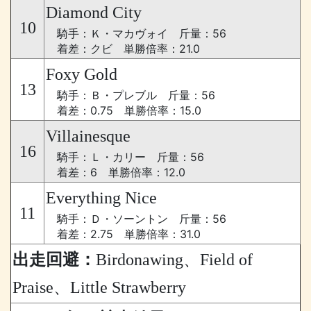
Diamond City
10
騎手：Ｋ・マカヴォイ 斤量：56
着差：クビ 単勝倍率：21.0
Foxy Gold
13
騎手：Ｂ・プレブル 斤量：56
着差：0.75 単勝倍率：15.0
Villainesque
16
騎手：Ｌ・カリー 斤量：56
着差：6 単勝倍率：12.0
Everything Nice
11
騎手：Ｄ・ソーントン 斤量：56
着差：2.75 単勝倍率：31.0
出走回避：
Birdonawing、Field of
Praise、Little Strawberry