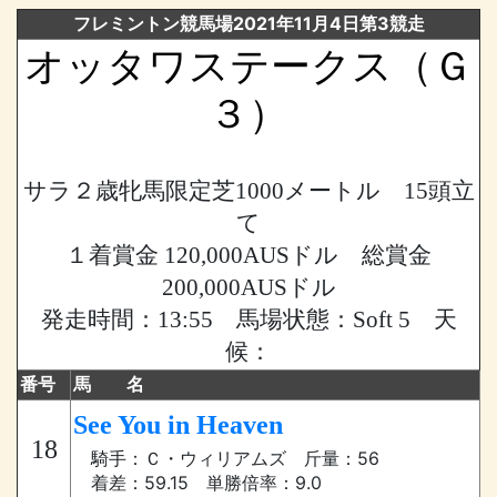
フレミントン競馬場2021年11月4日第3競走
オッタワステークス（Ｇ
３）
サラ２歳牝馬限定芝1000メートル 15頭立
て
１着賞金 120,000AUSドル 総賞金
200,000AUSドル
発走時間：13:55 馬場状態：Soft 5 天
候：
番号
馬 名
See You in Heaven
18
騎手：Ｃ・ウィリアムズ 斤量：56
着差：59.15 単勝倍率：9.0