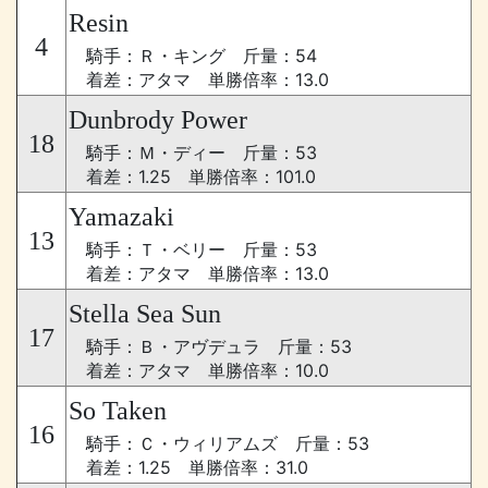
Resin
4
騎手：Ｒ・キング 斤量：54
着差：アタマ 単勝倍率：13.0
Dunbrody Power
18
騎手：Ｍ・ディー 斤量：53
着差：1.25 単勝倍率：101.0
Yamazaki
13
騎手：Ｔ・ベリー 斤量：53
着差：アタマ 単勝倍率：13.0
Stella Sea Sun
17
騎手：Ｂ・アヴデュラ 斤量：53
着差：アタマ 単勝倍率：10.0
So Taken
16
騎手：Ｃ・ウィリアムズ 斤量：53
着差：1.25 単勝倍率：31.0