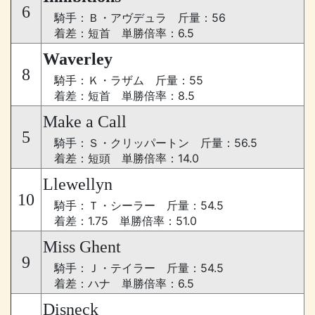
6
騎手：Ｂ・アヴデュラ 斤量：56
着差：短首 単勝倍率：6.5
Waverley
8
騎手：Ｋ・ラザム 斤量：55
着差：短首 単勝倍率：8.5
Make a Call
5
騎手：Ｓ・クリッパートン 斤量：56.5
着差：短頭 単勝倍率：14.0
Llewellyn
10
騎手：Ｔ・シーラー 斤量：54.5
着差：1.75 単勝倍率：51.0
Miss Ghent
9
騎手：Ｊ・テイラー 斤量：54.5
着差：ハナ 単勝倍率：6.5
Disneck