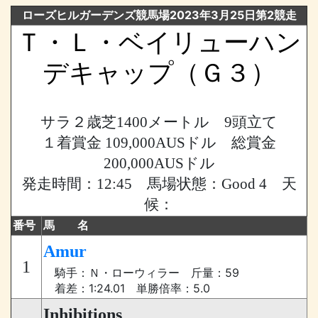
ローズヒルガーデンズ競馬場2023年3月25日第2競走
Ｔ・Ｌ・ベイリューハン
デキャップ（Ｇ３）
サラ２歳芝1400メートル 9頭立て
１着賞金 109,000AUSドル 総賞金
200,000AUSドル
発走時間：12:45 馬場状態：Good 4 天
候：
番号
馬 名
Amur
1
騎手：Ｎ・ローウィラー 斤量：59
着差：1:24.01 単勝倍率：5.0
Inhibitions