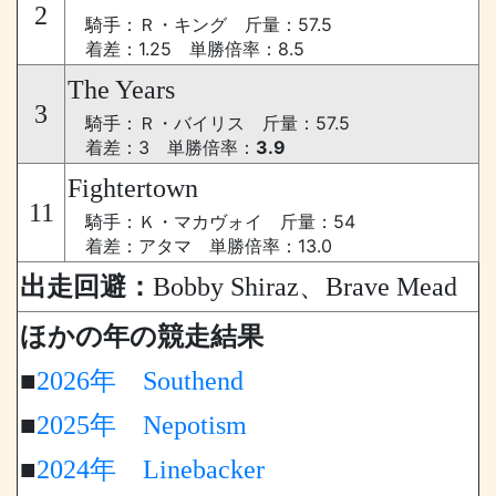
2
騎手：Ｒ・キング 斤量：57.5
着差：1.25 単勝倍率：8.5
The Years
3
騎手：Ｒ・バイリス 斤量：57.5
着差：3 単勝倍率：
3.9
Fightertown
11
騎手：Ｋ・マカヴォイ 斤量：54
着差：アタマ 単勝倍率：13.0
出走回避：
Bobby Shiraz、Brave Mead
ほかの年の競走結果
■
2026年
Southend
■
2025年
Nepotism
■
2024年
Linebacker