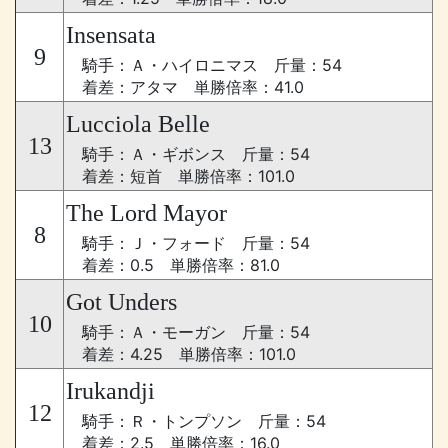
Insensata
9
騎手：Ａ・ハイロニマス 斤量：54
着差：アタマ 単勝倍率：41.0
Lucciola Belle
13
騎手：Ａ・ギボンス 斤量：54
着差：短首 単勝倍率：101.0
The Lord Mayor
8
騎手：Ｊ・フォード 斤量：54
着差：0.5 単勝倍率：81.0
Got Unders
10
騎手：Ａ・モーガン 斤量：54
着差：4.25 単勝倍率：101.0
Irukandji
12
騎手：Ｒ・トンプソン 斤量：54
着差：2.5 単勝倍率：16.0